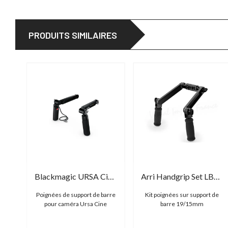
PRODUITS SIMILAIRES
SHAPE EVA1 Remote Extension withe cable
Blackmagic URSA Cine Grips
Arri Handgrip Set LBS-2
le
Poignées de support de barre
Kit poignées sur support de
ée
pour caméra Ursa Cine
barre 19/15mm
le