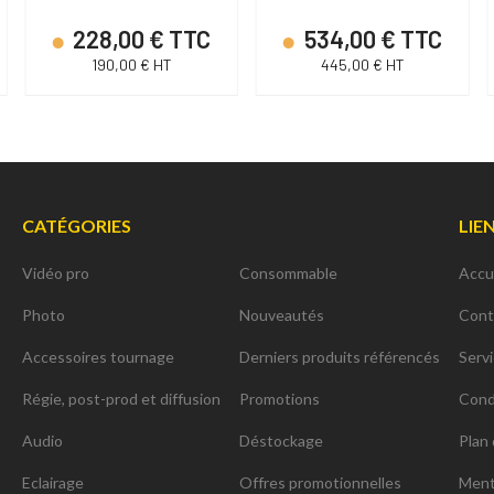
228,00 € TTC
534,00 € TTC
190,00 € HT
445,00 € HT
CATÉGORIES
LIE
Vidéo pro
Consommable
Accu
Photo
Nouveautés
Cont
Accessoires tournage
Derniers produits référencés
Serv
Régie, post-prod et diffusion
Promotions
Cond
Audio
Déstockage
Plan 
Eclairage
Offres promotionnelles
Ment