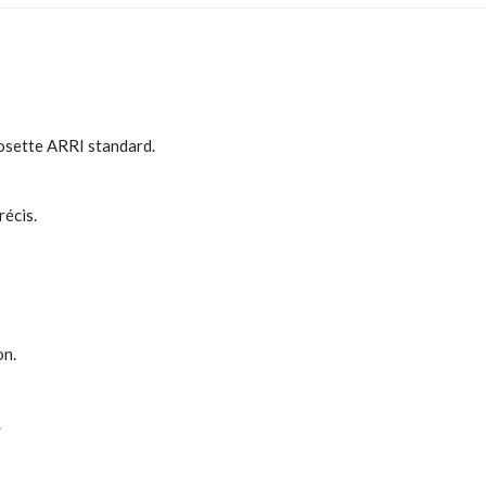
rosette ARRI standard.
récis.
on.
.