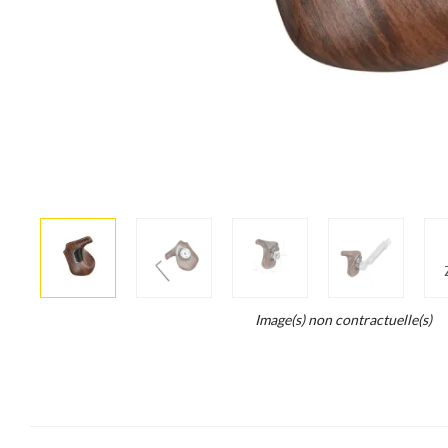
More
×
info
Legend...
Image(s) non contractuelle(s)
Whait
for
it.