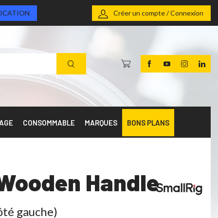
OCATION
Créer un compte / Connexion
RAGE
CONSOMMABLE
MARQUES
BONS PLANS
s Wooden Handle
côté gauche)