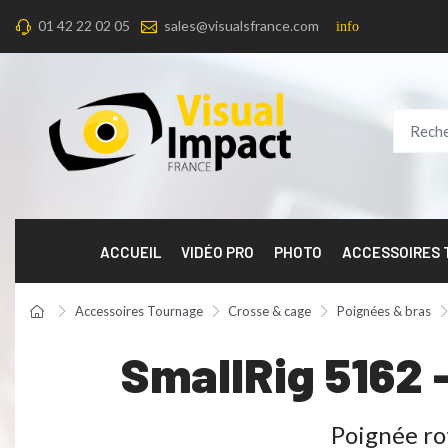
01 42 22 02 05
sales@visualsfrance.com
info
ACCUEIL
VIDÉO PRO
PHOTO
ACCESSOIRES
Accessoires Tournage
Crosse & cage
Poignées & bras
SmallRig 5162 
Poignée rot