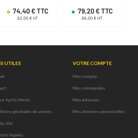
74,40 € TTC
79,20 € TTC
62,00 € HT
66,00 € HT
NS UTILES
VOTRE COMPTE
eil
Mon compte
act
Mes commandes
ice Après-Vente
Mes adresses
itions générales de ventes
Mes données personnelles
du site
ions légales