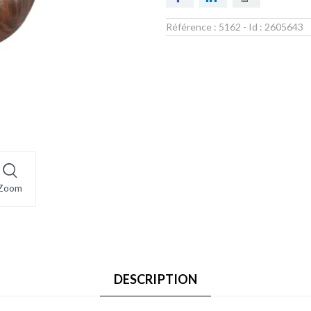
Référence :
5162
- Id :
2605643
Zoom
DESCRIPTION