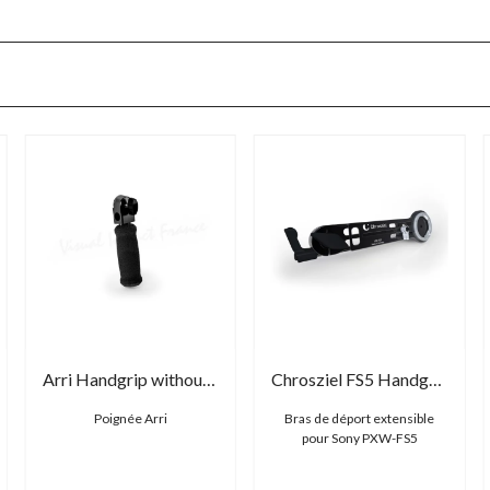
Arri Handgrip without on/off switch
Chrosziel FS5 Handgrip Extender with bayonet lock
Poignée Arri
Bras de déport extensible
pour Sony PXW-FS5