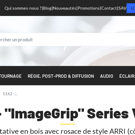
Qui sommes-nous ?
Blog
Nouveautés
Promotions
Contact
SAV
L
 TOURNAGE
RÉGIE, POST-PROD & DIFFUSION
AUDIO
ÉCLAI
5162 -...
- "ImageGrip" Serie
ative en bois avec rosace de style ARRI (