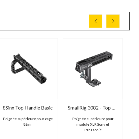
8Sinn Top Handle Basic
SmallRig 3082 - Top Handle for Sony XLR-K1M / K2M / K3M and Panasonic DMW-XLR1 Adapter
Poignée supérieure pour cage
Poignée supérieure pour
Poi
8Sinn
module XLR Sony et
Panasonic