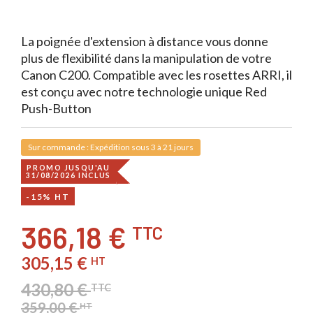
it.
La poignée d'extension à distance vous donne
plus de flexibilité dans la manipulation de votre
Canon C200. Compatible avec les rosettes ARRI, il
est conçu avec notre technologie unique Red
Push-Button
Sur commande : Expédition sous 3 à 21 jours
PROMO JUSQU'AU
31/08/2026 INCLUS
-15% HT
366,18 €
TTC
305,15 €
HT
430,80 €
TTC
359,00 €
HT