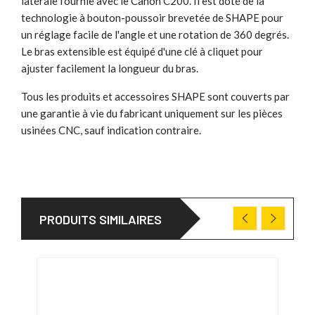
latérale fournie avec le Canon C200. Il est doté de la
technologie à bouton-poussoir brevetée de SHAPE pour
un réglage facile de l'angle et une rotation de 360 degrés.
Le bras extensible est équipé d'une clé à cliquet pour
ajuster facilement la longueur du bras.
Tous les produits et accessoires SHAPE sont couverts par
une garantie à vie du fabricant uniquement sur les pièces
usinées CNC, sauf indication contraire.
PRODUITS SIMILAIRES
DÉS