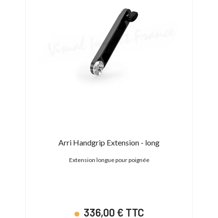
-140
Arri Handgrip Extension - long
SH
Extension longue pour poignée
Bras 
336,00 € TTC