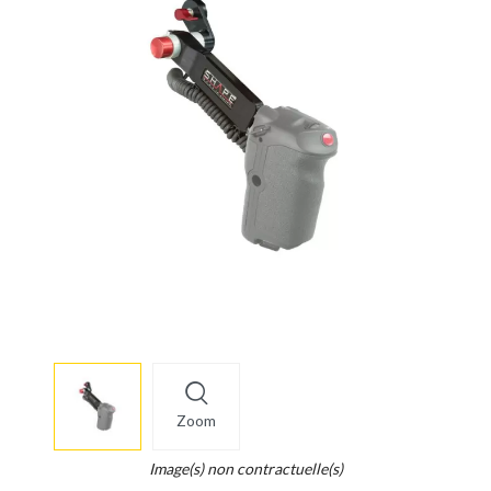
More
×
info
Zoom
Legend...
Whait
Image(s) non contractuelle(s)
for