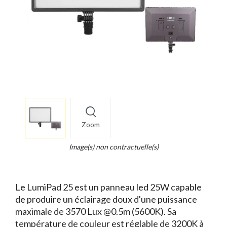
More
×
info
Zoom
Legend...
Whait
Image(s) non contractuelle(s)
for
it.
Le LumiPad 25 est un panneau led 25W capable
de produire un éclairage doux d'une puissance
maximale de 3570 Lux @0.5m (5600K). Sa
température de couleur est réglable de 3200K à