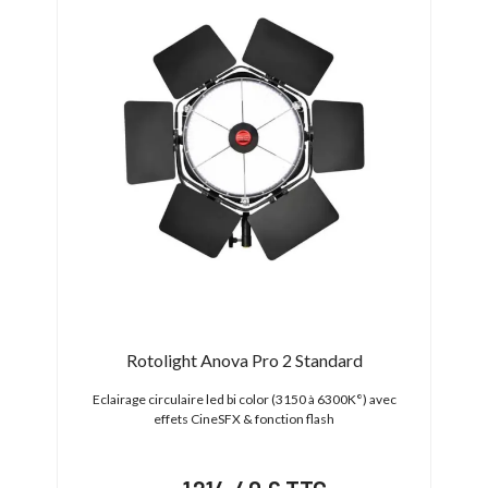
Rotolight Anova Pro 2 Standard
° (340
Eclairage circulaire led bi color (3150 à 6300K°) avec
Amp
effets CineSFX & fonction flash