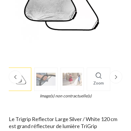
More
×
info
Zoom
Legend...
Whait
Image(s) non contractuelle(s)
for
it.
Le Trigrip Reflector Large Silver / White 120 cm
est grand réflecteur de lumière TriGrip