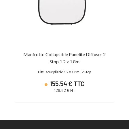
e /
Manfrotto Collapsible Panelite Diffuser 2
Ma
Stop 1.2 x 1.8m
Diffuseur pliable 1.2 x 1.8m - 2 Stop
155,54 € TTC
129,62 € HT