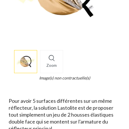
More
×
info
Zoom
Legend...
Whait
Image(s) non contractuelle(s)
for
it.
Pour avoir 5 surfaces différentes sur un même
réflecteur, la solution Lastolite est de proposer
tout simplement un jeu de 2 housses élastiques
double face qui se montent sur l'armature du
réflecteur principal.