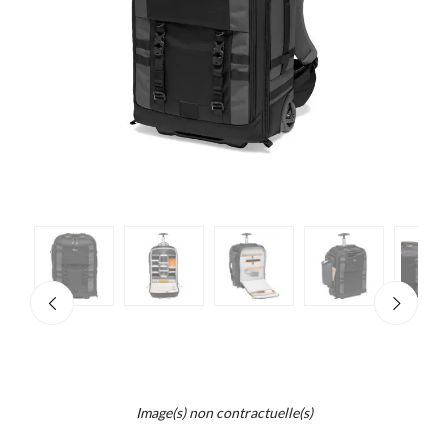
e
×
d...
t
Image(s) non contractuelle(s)