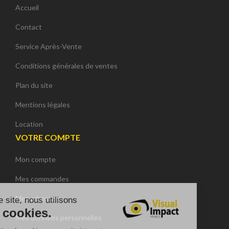
Accueil
Contact
Service Après-Vente
Conditions générales de ventes
Plan du site
Mentions légales
Location
VOTRE COMPTE
Mon compte
Continuer sans accepter
Mes commandes
Mes adresses
Sur ce site, nous utilisons
des cookies.
Mes données personnelles