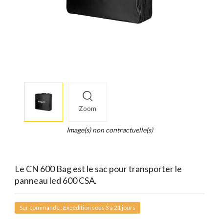
More
×
info
Zoom
Legend...
Whait
Image(s) non contractuelle(s)
for
it.
Le CN 600 Bag est le sac pour transporter le
panneau led 600 CSA.
Sur commande : Expédition sous 3 à 21 jours