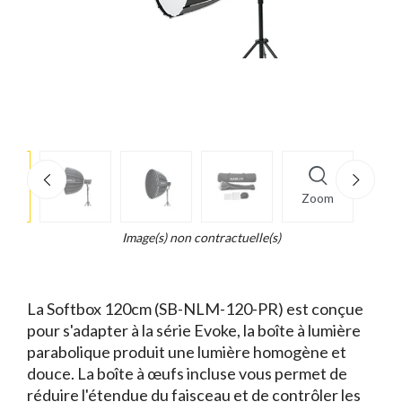
e
×
Zoom
d...
t
Image(s) non contractuelle(s)
La Softbox 120cm (SB-NLM-120-PR) est conçue
pour s'adapter à la série Evoke, la boîte à lumière
parabolique produit une lumière homogène et
douce. La boîte à œufs incluse vous permet de
réduire l'étendue du faisceau et de contrôler les