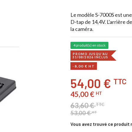
Le modèle S-7000S est une
D-tap de 14,4V. L'arrière de
la caméra.
4 produit(s) en stock
PROMO JUSQU'AU
31/08/2026 INCLUS
-8,00 € HT
54,00 €
TTC
45,00 €
HT
63,60 €
TTC
53,00 €
HT
Vous avez trouvé ce produit 