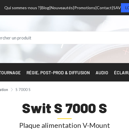
Qui sommes-nous ?
Blog
Nouveautés
Promotions
Contact
SAV
L
 TOURNAGE
RÉGIE, POST-PROD & DIFFUSION
AUDIO
ÉCLAI
ation
S 7000 S
Swit S 7000 S
Plaque alimentation V-Mount