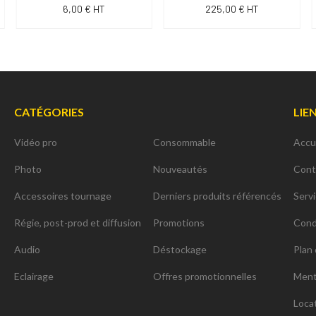
6,00 € HT
225,00 € HT
CATÉGORIES
LIE
Vidéo pro
Consommable
Accu
Photo
Nouveautés
Cont
Accessoires tournage
Derniers produits référencés
Serv
Régie, post-prod et diffusion
Promotions
Cond
Audio
Déstockage
Plan 
Eclairage
Offres promotionnelles
Ment
Loca