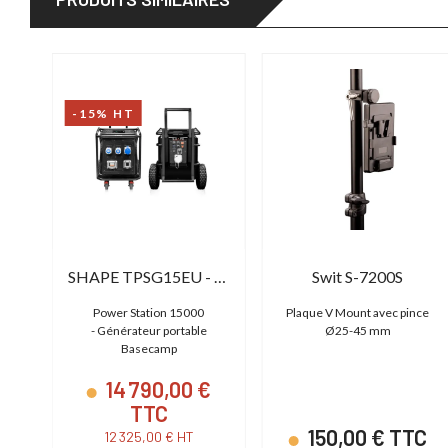
-15% HT
SHAPE TPSG15EU - Génératrice électrique 15000 Basecamp Version EU
Swit S-7200S
Power Station 15000
Plaque V Mount avec pince
 /
- Générateur portable
Ø25-45 mm
gré
Basecamp
14 790,00 €
TTC
C
150,00 € TTC
12 325,00 € HT