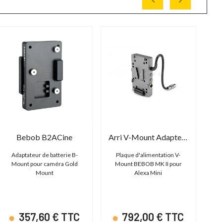
Bebob B2ACine
Arri V-Mount Adapter Plate Mk II
Adaptateur de batterie B-
Plaque d'alimentation V-
Ba
Mount pour caméra Gold
Mount BEBOB MK II pour
av
Mount
Alexa Mini
357,60 € TTC
792,00 € TTC