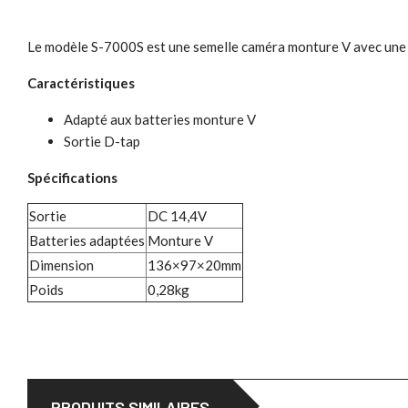
Le modèle S-7000S est une semelle caméra monture V avec une pri
Caractéristiques
Adapté aux batteries monture V
Sortie D-tap
Spécifications
Sortie
DC 14,4V
Batteries adaptées
Monture V
Dimension
136×97×20mm
Poids
0,28kg
PRODUITS SIMILAIRES