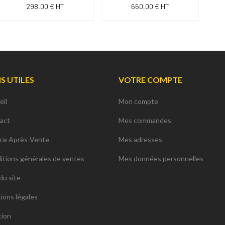
298,00 € HT
660,00 € HT
NS UTILES
VOTRE COMPTE
eil
Mon compte
act
Mes commandes
ice Après-Vente
Mes adresses
itions générales de ventes
Mes données personnelles
du site
ions légales
tion