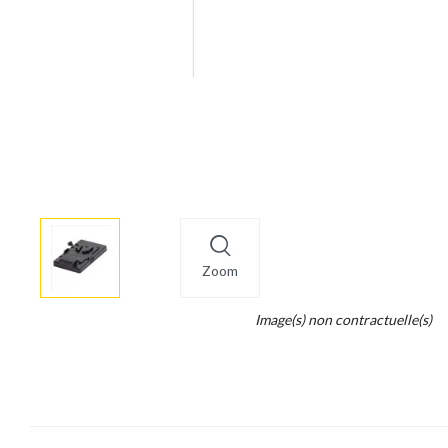
More
×
info
Zoom
Legend...
Image(s) non contractuelle(s)
Whait
for
it.