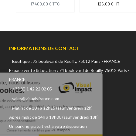
17 400,00 € TTC
125,00 € HT
INFORMATIONS DE CONTACT
Boutique : 72 boulevard de Reuilly, 75012 Paris - FRANCE
Continuer sans accepter
Espace vente & Location : 74 boulevard de Reuilly, 75012 Paris -
FRANCE
Sur ce site, nous utilisons
des cookies.
+33 (0) 1 42 22 02 05
sales@visualsfrance.com
L'utilisation de cookies sur un site
internet, doit, au préalable, être déclaré à tous les nouveaux
Matin : de 10h à 12h15 (sauf vendredi 12h)
visiteurs.
Après midi : de 14h à 19h00 (sauf vendredi 18h)
Lire la politique de confidentialité
Un parking gratuit est à votre disposition
Consentements certifiés par