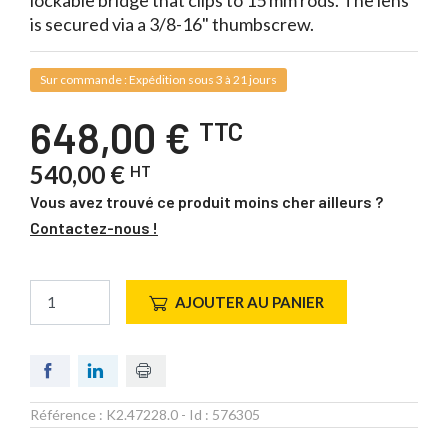
lockable bridge that clips to 15 mm rods. The lens
is secured via a 3/8-16" thumbscrew.
Sur commande : Expédition sous 3 à 21 jours
648,00 €
TTC
540,00 €
HT
Vous avez trouvé ce produit moins cher ailleurs ?
Contactez-nous !
AJOUTER AU PANIER
Référence :
K2.47228.0
- Id :
576305