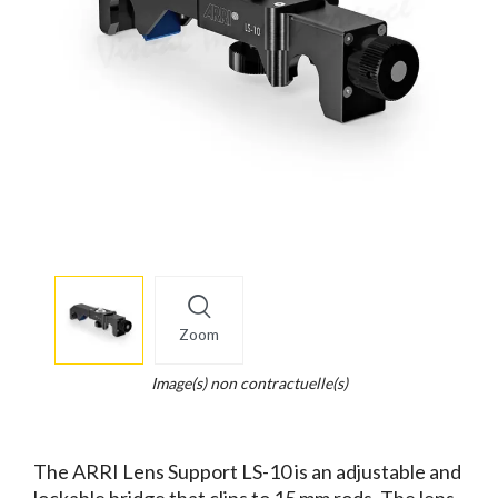
More
×
info
Zoom
Legend...
Whait
Image(s) non contractuelle(s)
for
it.
The ARRI Lens Support LS-10 is an adjustable and