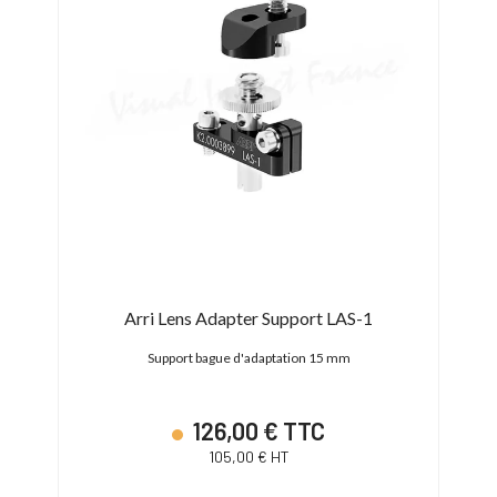
-fit
Arri Lens Adapter Support LAS-1
A
Support bague d'adaptation 15 mm
Sup
126,00 € TTC
105,00 € HT