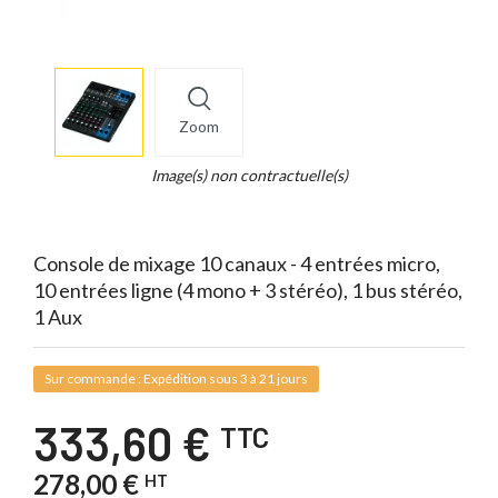
More
×
info
Zoom
Legend...
Whait
Image(s) non contractuelle(s)
for
it.
Console de mixage 10 canaux - 4 entrées micro,
10 entrées ligne (4 mono + 3 stéréo), 1 bus stéréo,
1 Aux
Sur commande : Expédition sous 3 à 21 jours
333,60 €
TTC
278,00 €
HT