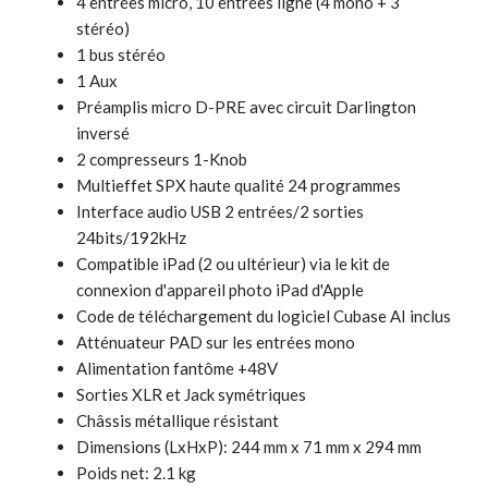
4 entrées micro, 10 entrées ligne (4 mono + 3
stéréo)
1 bus stéréo
1 Aux
Préamplis micro D-PRE avec circuit Darlington
inversé
2 compresseurs 1-Knob
Multieffet SPX haute qualité 24 programmes
Interface audio USB 2 entrées/2 sorties
24bits/192kHz
Compatible iPad (2 ou ultérieur) via le kit de
connexion d'appareil photo iPad d'Apple
Code de téléchargement du logiciel Cubase AI inclus
Atténuateur PAD sur les entrées mono
Alimentation fantôme +48V
Sorties XLR et Jack symétriques
Châssis métallique résistant
Dimensions (LxHxP): 244 mm x 71 mm x 294 mm
Poids net: 2.1 kg