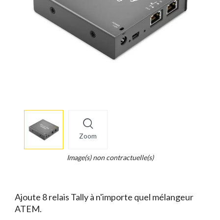
More
×
info
Zoom
Legend...
Whait
Image(s) non contractuelle(s)
for
it.
Ajoute 8 relais Tally à n'importe quel mélangeur
ATEM.