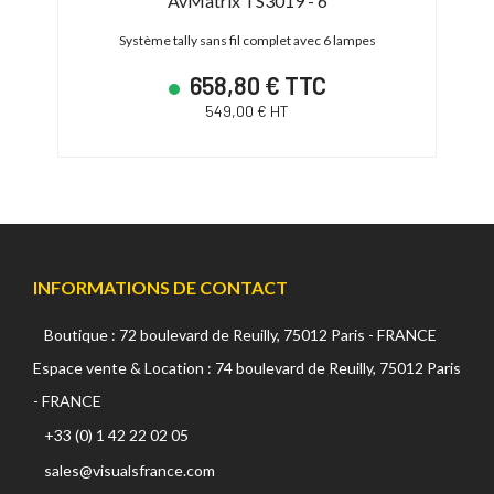
AvMatrix TS3019 - 6
Système tally sans fil complet avec 6 lampes
Ens
658,80 € TTC
549,00 € HT
INFORMATIONS DE CONTACT
Boutique : 72 boulevard de Reuilly, 75012 Paris - FRANCE
Espace vente & Location : 74 boulevard de Reuilly, 75012 Paris
- FRANCE
+33 (0) 1 42 22 02 05
sales@visualsfrance.com