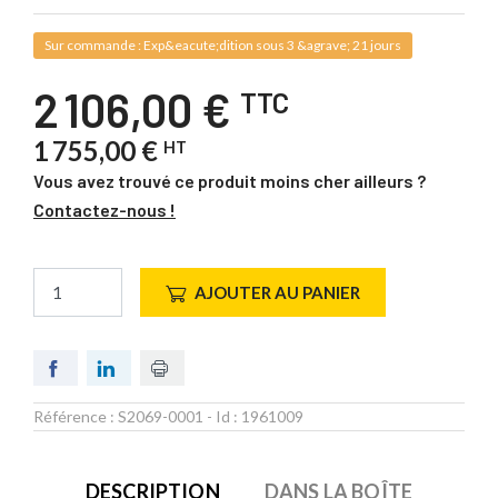
Sur commande : Exp&eacute;dition sous 3 &agrave; 21 jours
2 106,00 €
TTC
1 755,00 €
HT
Vous avez trouvé ce produit moins cher ailleurs ?
Contactez-nous !
AJOUTER AU PANIER
Référence :
S2069-0001
- Id :
1961009
DESCRIPTION
DANS LA BOÎTE