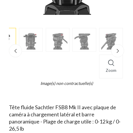
e
×
d...
t
Zoom
Image(s) non contractuelle(s)
Tête fluide Sachtler FSB8 Mk II avec plaque de
caméra à chargement latéral et barre
panoramique - Plage de charge utile : 0-12 kg / 0-
26,5 lb