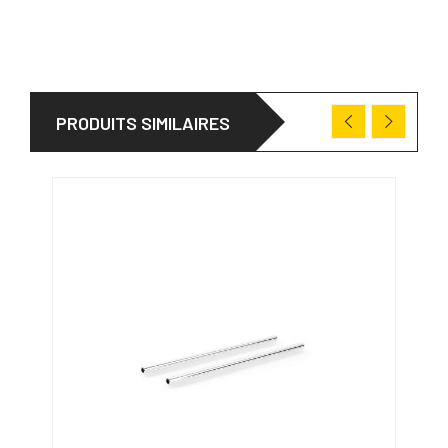
PRODUITS SIMILAIRES
PRO
31/0
-15