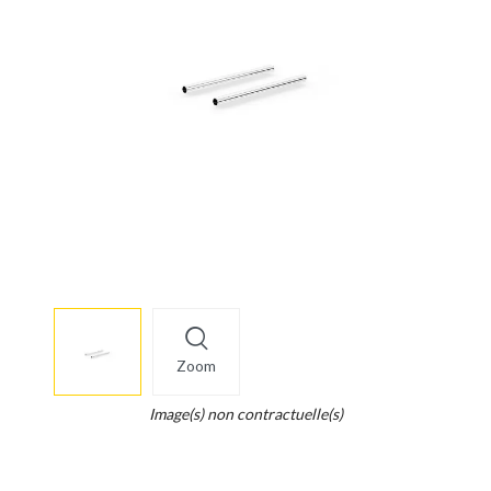
More
×
info
Zoom
Legend...
Whait
Image(s) non contractuelle(s)
for
it.