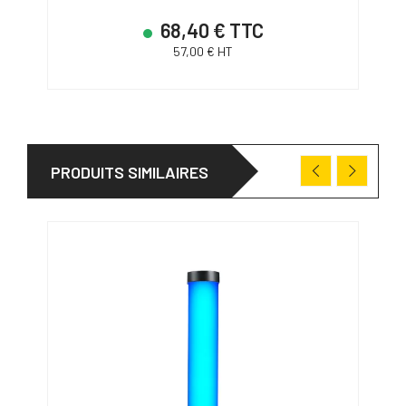
68,40 € TTC
57,00 € HT
PRODUITS SIMILAIRES
PRO
31/0
-40,