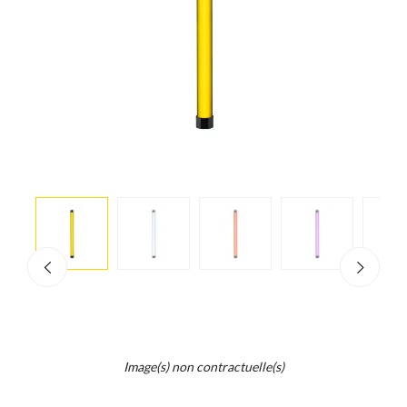
e
×
d...
t
Image(s) non contractuelle(s)