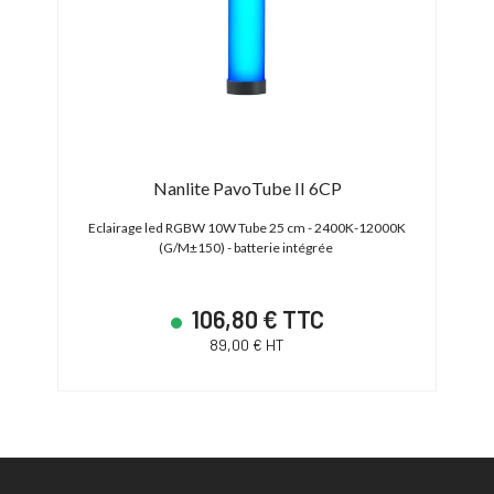
Nanlite PavoTube II 6CP
) avec
Eclairage led RGBW 10W Tube 25 cm - 2400K-12000K
Tube 
-C)
(G/M±150) - batterie intégrée
106,80 € TTC
89,00 € HT