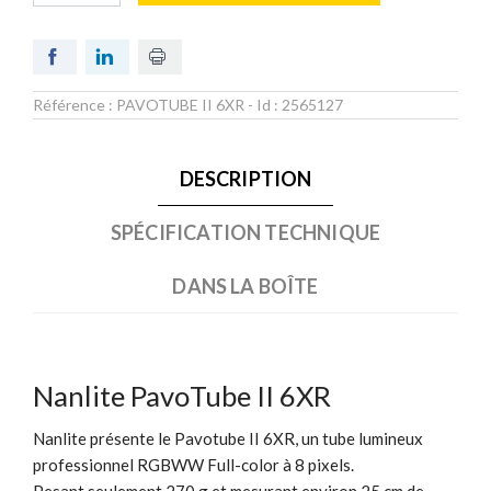
Référence :
PAVOTUBE II 6XR
- Id :
2565127
DESCRIPTION
SPÉCIFICATION TECHNIQUE
DANS LA BOÎTE
Nanlite PavoTube II 6XR
Nanlite présente le Pavotube II 6XR, un tube lumineux
professionnel RGBWW Full-color à 8 pixels.
Pesant seulement 270 g et mesurant environ 25 cm de