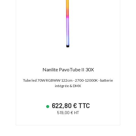
Nanlite PavoTube II 30X
- DMX-
Tube led 70W RGBWW 122cm - 2700-12000K - batterie
Kit 
intégrée & DMX
622,80 € TTC
519,00 € HT