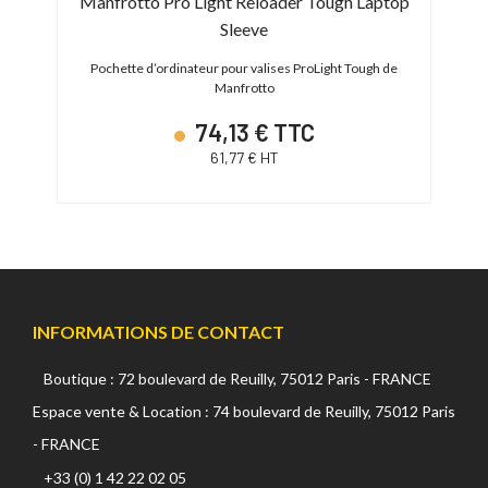
Manfrotto Pro Light Reloader Tough Laptop
Sleeve
x 319 x
Valise
Pochette d’ordinateur pour valises ProLight Tough de
Manfrotto
74,13 € TTC
61,77 € HT
INFORMATIONS DE CONTACT
Boutique : 72 boulevard de Reuilly, 75012 Paris - FRANCE
Espace vente & Location : 74 boulevard de Reuilly, 75012 Paris
- FRANCE
+33 (0) 1 42 22 02 05