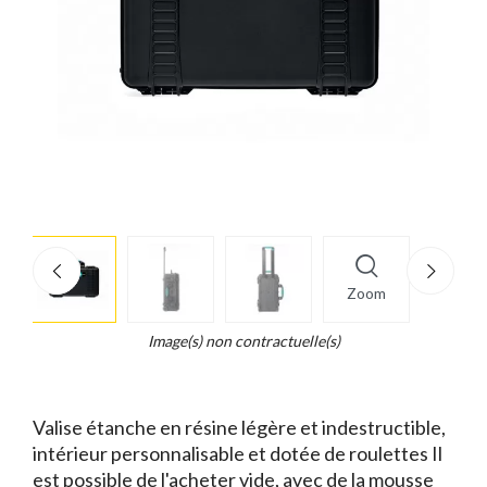
More
×
info
Zoom
Legend...
Whait
Image(s) non contractuelle(s)
for
it.
Valise étanche en résine légère et indestructible,
intérieur personnalisable et dotée de roulettes Il
est possible de l'acheter vide, avec de la mousse