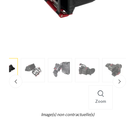
e
×
d...
t
Zoom
Image(s) non contractuelle(s)