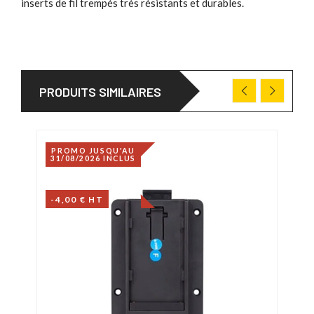
inserts de fil trempés très résistants et durables.
PRODUITS SIMILAIRES
PROMO JUSQU'AU
PRO
31/08/2026 INCLUS
31/0
-4,00 € HT
-4,0