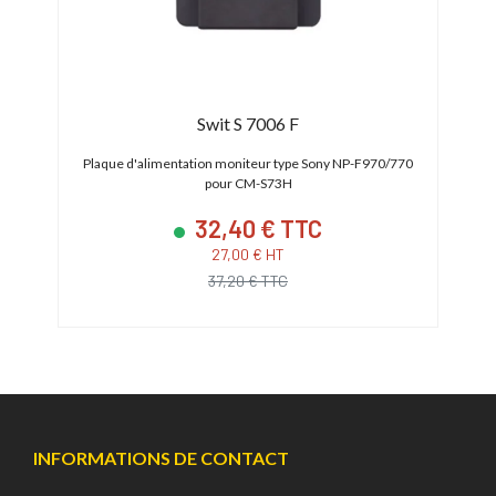
Swit S 7006 F
égrée
Plaque d'alimentation moniteur type Sony NP-F970/770
Plaqu
pour CM-S73H
32,40 € TTC
27,00 € HT
37,20 € TTC
INFORMATIONS DE CONTACT