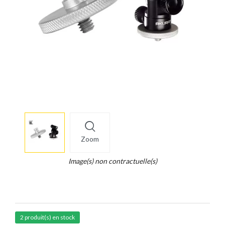
More
×
info
Zoom
Legend...
Whait
Image(s) non contractuelle(s)
for
it.
2 produit(s) en stock