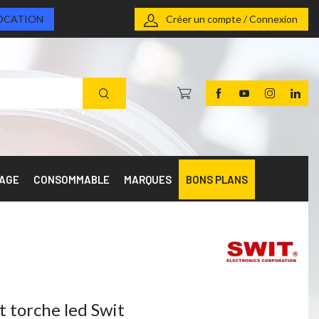
OCATION
Créer un compte / Connexion
RAGE
CONSOMMABLE
MARQUES
BONS PLANS
 torche led Swit