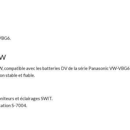
VBG6.
VW
W
, compatible avec les batteries DV de la série
Panasonic VW-VBG6
n stable et fiable.
oniteurs et éclairages SWIT.
ntation S-7004.