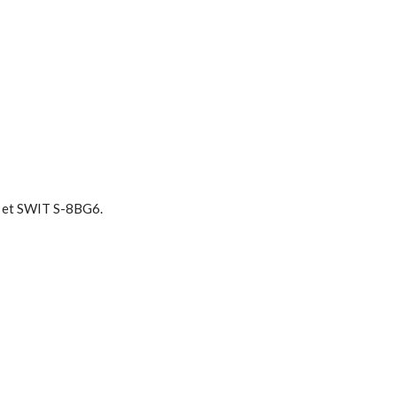
et
SWIT S-8BG6
.