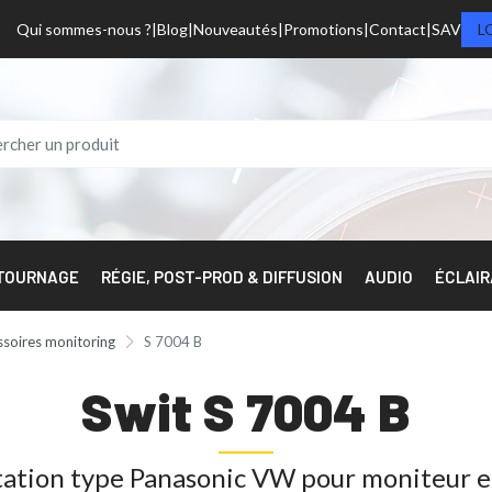
Qui sommes-nous ?
Blog
Nouveautés
Promotions
Contact
SAV
L
 TOURNAGE
RÉGIE, POST-PROD & DIFFUSION
AUDIO
ÉCLAI
ssoires monitoring
S 7004 B
Swit S 7004 B
tation type Panasonic VW pour moniteur et