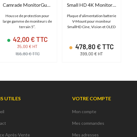
Camrade MonitorGuard 5"
Small HD 4K Monitors Dual V-Mount Battery Bracket
Housse de protection pour
Plaque d'alimentation batterie
large gamme de moniteurs de
V-Mount pour moniteur
terrain 5″.
SmallHD Cine, Vision et OLED
F
42,00 € TTC
478,80 € TTC
35,00 € HT
166,80 € TTC
399,00 € HT
NS UTILES
VOTRE COMPTE
eil
Mon compte
act
Mes commandes
ice Après-Vente
Mes adresses