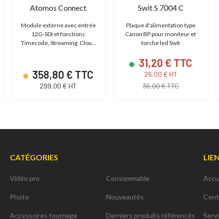
Atomos Connect
Swit S 7004 C
Module externe avec entrée
Plaque d'alimentation type
12G-SDI et fonctions
Canon BP pour moniteur et
Timecode, Streaming, Cloud
torche led Swit
pour Ninja V / V+
31,20 € TTC
358,80 € TTC
26,00 € HT
299,00 € HT
36,00 € TTC
CATÉGORIES
LIE
Vidéo pro
Consommable
Accu
Photo
Nouveautés
Cont
Accessoires tournage
Derniers produits référencés
Serv