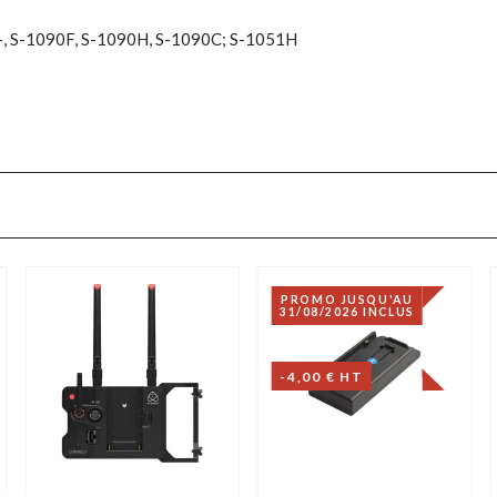
+, S-1090F, S-1090H, S-1090C; S-1051H
PROMO JUSQU'AU
31/08/2026 INCLUS
-4,00 € HT