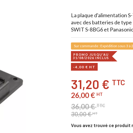
La plaque d'alimentation
S
avec des batteries de type
SWIT S-8BG6 et Panason
Sur commande : Expédition sous 3 à 2
PROMO JUSQU'AU
31/08/2026 INCLUS
-4,00 € HT
31,20 €
TTC
26,00 €
HT
36,00 €
TTC
30,00 €
HT
Vous avez trouvé ce produit 