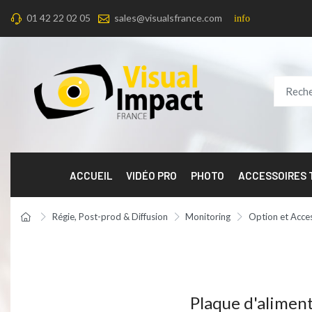
01 42 22 02 05
sales@visualsfrance.com
info
ACCUEIL
VIDÉO PRO
PHOTO
ACCESSOIRES
Régie, Post-prod & Diffusion
Monitoring
Option et Acce
Plaque d'alimen