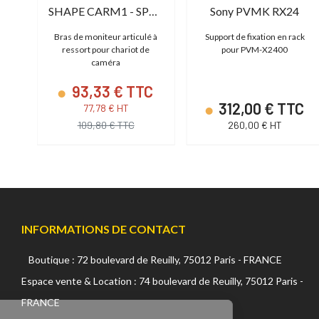
SHAPE CARM1 - SPRING-LOADED ARTICULATED MONITOR
Sony PVMK RX24
Bras de moniteur articulé à
Support de fixation en rack
nt
ressort pour chariot de
pour PVM-X2400
caméra
C
93,33 € TTC
312,00 € TTC
77,78 € HT
109,80 € TTC
260,00 € HT
INFORMATIONS DE CONTACT
Boutique : 72 boulevard de Reuilly, 75012 Paris - FRANCE
Espace vente & Location : 74 boulevard de Reuilly, 75012 Paris -
Continuer sans accepter
FRANCE