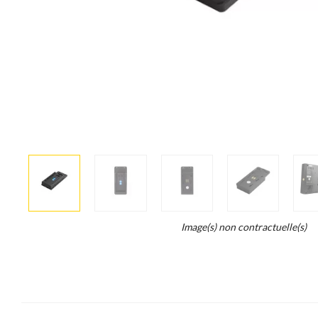
More
×
info
Legend...
Image(s) non contractuelle(s)
Whait
for
it.