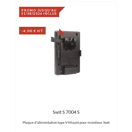
PROMO JUSQU'AU
PRO
31/08/2026 INCLUS
31/0
-4,00 € HT
-4,0
Swit S 7004 S
Plaque d'alimentation type V-Mount pour moniteur Swit
Plaq