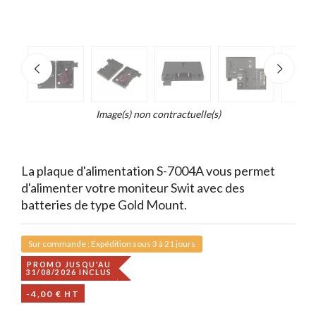
e
×
Zoo
d...
t
Image(s) non contractuelle(s)
La plaque d'alimentation
S-7004A
vous permet
d'alimenter votre moniteur Swit avec des
batteries de type Gold Mount
.
Sur commande : Expédition sous 3 à 21 jours
PROMO JUSQU'AU
31/08/2026 INCLUS
-4,00 € HT