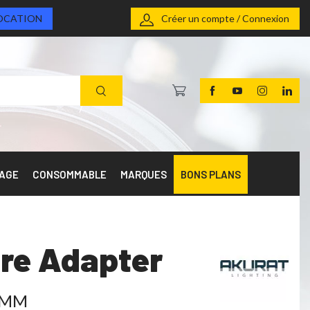
OCATION
Créer un compte / Connexion
RAGE
CONSOMMABLE
MARQUES
BONS PLANS
re Adapter
10MM