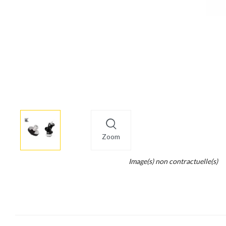
More
×
info
Zoom
Legend...
Image(s) non contractuelle(s)
Whait
for
it.