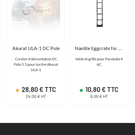
Akurat ULA-1 DC Pole
Nanlite Eggcrate for PavoTube II 6C
Cordon d'alimentation DC
Volet et grille pour Pavotube II
Pole 5.5 pour torche Akurat
6C
ULA-1
28,80 € TTC
10,80 € TTC
24,00 € HT
9,00 € HT