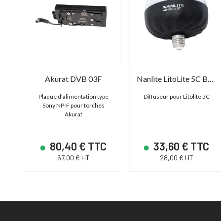
Akurat DVB 03F
Nanlite LitoLite 5C Bulb Diffuser
Plaque d'alimentation type
Diffuseur pour Litolite 5C
 VW-
Sony NP-F pour torches
Akurat
C
80,40 € TTC
33,60 € TTC
67,00 € HT
28,00 € HT