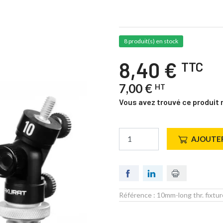
8 produit(s) en stock
8,40 €
TTC
7,00 €
HT
Vous avez trouvé ce produit 
AJOUTER
Référence :
10mm-long thr. fixtu