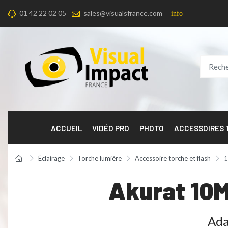
01 42 22 02 05
sales@visualsfrance.com
info
ACCUEIL
VIDÉO PRO
PHOTO
ACCESSOIRES
Éclairage
Torche lumière
Accessoire torche et flash
1
Akurat 10
Ada