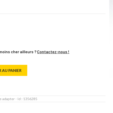
moins cher ailleurs ?
Contactez-nous !
 AU PANIER
re adapter
- Id :
1356285