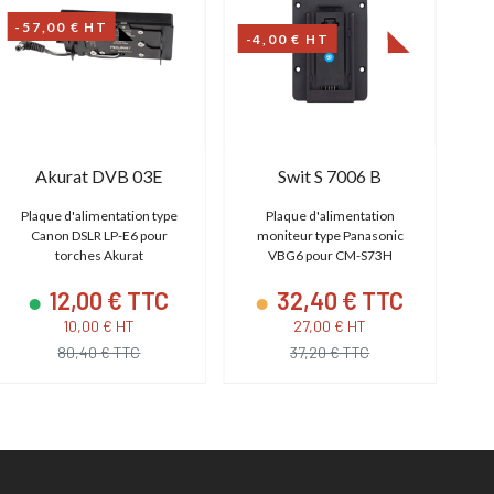
-57,00 € HT
-4,00 € HT
Akurat DVB 03E
Swit S 7006 B
Plaque d'alimentation type
Plaque d'alimentation
P
Canon DSLR LP-E6 pour
moniteur type Panasonic
Can
torches Akurat
VBG6 pour CM-S73H
12,00 € TTC
32,40 € TTC
10,00 € HT
27,00 € HT
80,40 € TTC
37,20 € TTC