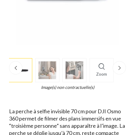
More
×
info
Zoom
Legend...
Whait
Image(s) non contractuelle(s)
for
it.
La perche à selfie invisible 70 cm pour DJI Osmo
360 permet de filmer des plans immersifs en vue
“troisième personne” sans apparaître à l’image. La
perche se déplie jusqu’à 70 cm, reste compacte