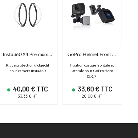
Insta360 X4 Premium Lens Guards
GoPro Helmet Front + Side Mount
Kit de protection d'objectif
Fixation casque frontale et
P
pour caméra Insta360
latérale pour GoPro Hero
(5,6,7)
40,00 € TTC
33,60 € TTC
33,33 € HT
28,00 € HT