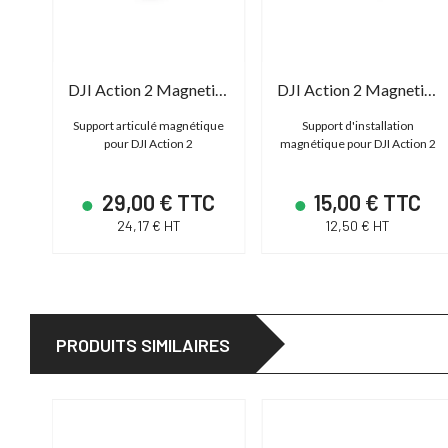
DJI Action 2 Magnetic Ball-Joint Adapter Mount
DJI Action 2 Magnetic Adapter Mount
Support articulé magnétique
Support d'installation
pour DJI Action 2
magnétique pour DJI Action 2
29,00 € TTC
15,00 € TTC
24,17 € HT
12,50 € HT
PRODUITS SIMILAIRES