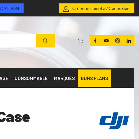
OCATION
Créer un compte / Connexion
RAGE
CONSOMMABLE
MARQUES
BONS PLANS
 Case