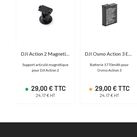
DJI Action 2 Remote controle Extension Rod
DJI Action 2 Magnetic Ball-Joint Adapter Mount
DJI Osmo Action 3 Extreme Battery
ied
Support articulé magnétique
Batterie 1770mAh pour
tion
pour DJI Action 2
Osmo Action 3
C
29,00 € TTC
29,00 € TTC
24,17 € HT
24,17 € HT