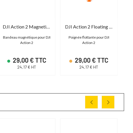
DJI Action 2 Magnetic Headband
DJI Action 2 Floating Handle
Bandeau magnétique pour DJI
Poignée flottante pour DJI
Action 2
Action 2
29,00 € TTC
29,00 € TTC
24,17 € HT
24,17 € HT