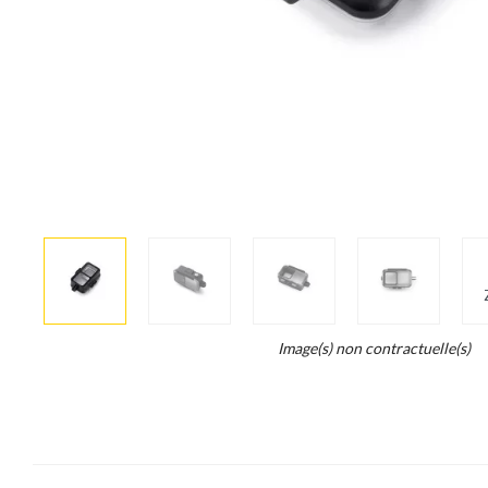
More
×
info
Legend...
Image(s) non contractuelle(s)
Whait
for
it.