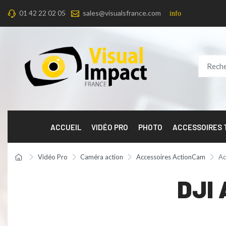
01 42 22 02 05
sales@visualsfrance.com
info
ACCUEIL
VIDÉO PRO
PHOTO
ACCESSOIRES
Vidéo Pro
Caméra action
Accessoires ActionCam
Ac
DJI 