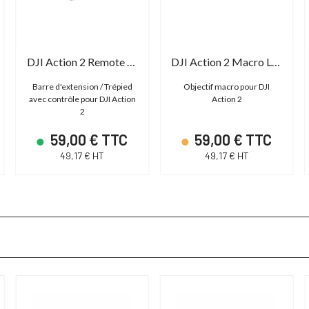
DJI Action 2 Remote controle Extension Rod
DJI Action 2 Macro Lens
Barre d'extension / Trépied
Objectif macro pour DJI
avec contrôle pour DJI Action
Action 2
2
59,00 € TTC
59,00 € TTC
49,17 € HT
49,17 € HT