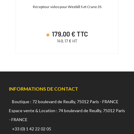
Récepteur video pour Weebill S et Crane 3S
Ki
179,00 € TTC
149,17 € HT
INFORMATIONS DE CONTACT
Boutique : 72 boulevard de Reuilly, 75012 Paris - FRANCE
Espace vente & Location : 74 boulevard de Reuilly, 75012 Paris
- FRANCE
+33 (0) 1 42 22 02 05