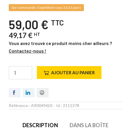
Sur commande : Expédition sous 3 à 21 jours
59,00 €
TTC
49,17 €
HT
Vous avez trouvé ce produit moins cher ailleurs ?
Contactez-nous !
AJOUTER AU PANIER
Référence :
AR0049601
- Id :
2111378
DESCRIPTION
DANS LA BOÎTE