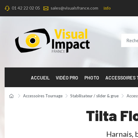
01 42 22 02 05
sales@visualsfrance.com
info
ACCUEIL
VIDÉO PRO
PHOTO
ACCESSOIRES
Accessoires Tournage
Stabilisateur / slider & grue
Access
Tilta F
Harnais, 