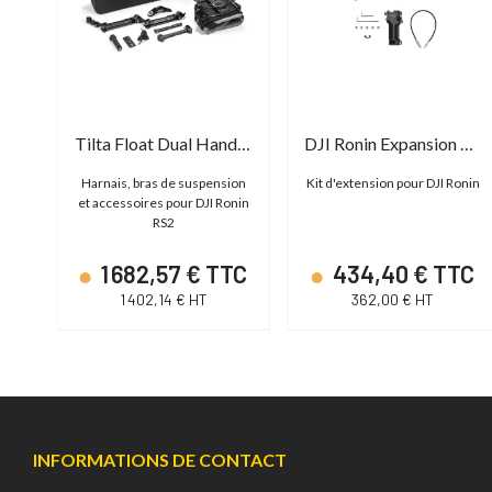
K-Tek Stingray Harness
Tilta Float Dual Handle Support
DJI Ronin Expansion Base Kit
onne
Harnais, bras de suspension
Kit d'extension pour DJI Ronin
et accessoires pour DJI Ronin
RS2
TC
1 682,57 € TTC
434,40 € TTC
1 402,14 € HT
362,00 € HT
INFORMATIONS DE CONTACT