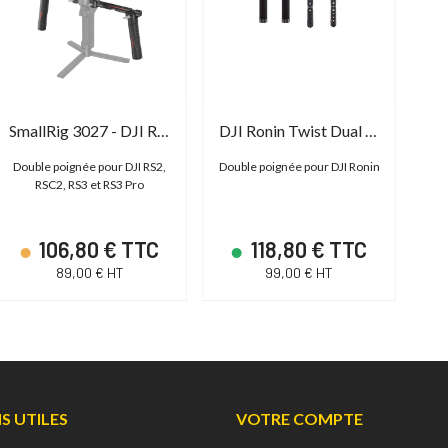
SmallRig 3027 - DJI RS 2/RSC 2/RS 3/RS 3 Pro Dual Handgrip
DJI Ronin Twist Dual Handle
Double poignée pour DJI RS2,
Double poignée pour DJI Ronin
Se
RSC2, RS3 et RS3 Pro
Sw
106,80 € TTC
118,80 € TTC
89,00 € HT
99,00 € HT
NS UTILES
VOTRE COMPTE