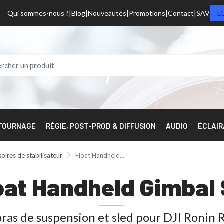
Qui sommes-nous ?
Blog
Nouveautés
Promotions
Contact
SAV
L
 TOURNAGE
RÉGIE, POST-PROD & DIFFUSION
AUDIO
ÉCLAI
oires de stabilisateur
Float Handheld...
loat Handheld Gimbal
bras de suspension et sled pour DJI Ronin 