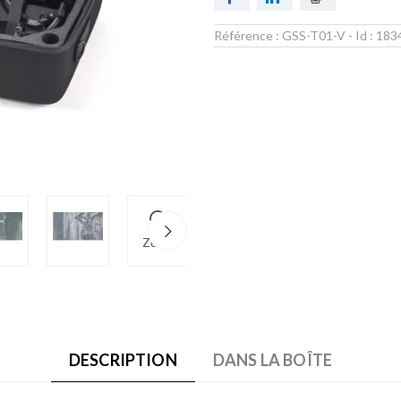
Référence :
GSS-T01-V
- Id :
183
Zoom
DESCRIPTION
DANS LA BOÎTE