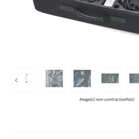
re
×
o
end...
Image(s) non contractuelle(s)
ait