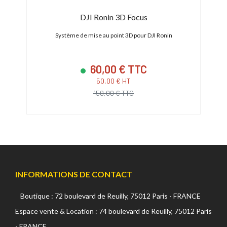
DJI Ronin 3D Focus
Système de mise au point 3D pour DJI Ronin
S
60,00 € TTC
50,00 € HT
159,00 € TTC
INFORMATIONS DE CONTACT
Boutique : 72 boulevard de Reuilly, 75012 Paris - FRANCE
Espace vente & Location : 74 boulevard de Reuilly, 75012 Paris
- FRANCE