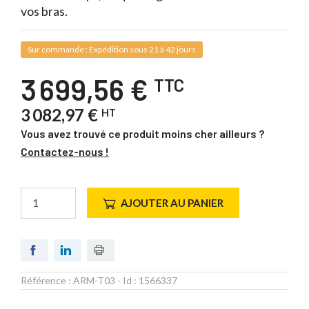
vos bras.
Sur commande : Expédition sous 21 à 42 jours
3 699,56 €
TTC
3 082,97 €
HT
Vous avez trouvé ce produit moins cher ailleurs ?
Contactez-nous !
AJOUTER AU PANIER
Référence :
ARM-T03
- Id :
1566337