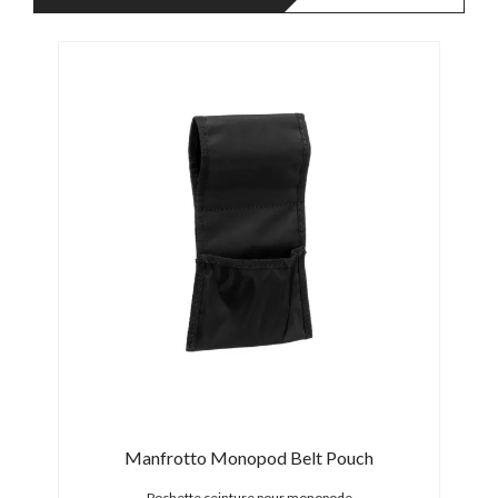
Manfrotto Monopod Belt Pouch
Sach
Pochette ceinture pour monopode