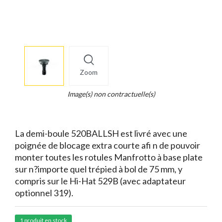
More
×
info
Zoom
Legend...
Whait
Image(s) non contractuelle(s)
for
it.
La demi-boule 520BALLSH est livré avec une
poignée de blocage extra courte afi n de pouvoir
monter toutes les rotules Manfrotto à base plate
sur n?importe quel trépied à bol de 75 mm, y
compris sur le Hi-Hat 529B (avec adaptateur
optionnel 319).
1 produit en stock