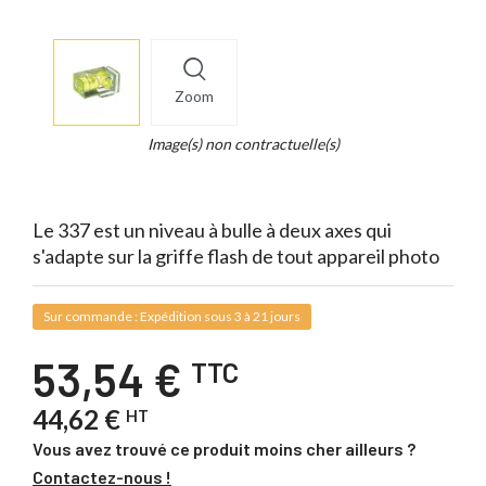
More
×
info
Zoom
Legend...
Whait
Image(s) non contractuelle(s)
for
it.
Le 337 est un niveau à bulle à deux axes qui
s'adapte sur la griffe flash de tout appareil photo
Sur commande : Expédition sous 3 à 21 jours
53,54 €
TTC
44,62 €
HT
Vous avez trouvé ce produit moins cher ailleurs ?
Contactez-nous !