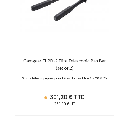
m
Camgear ELPB-2 Elite Telescopic Pan Bar
(set of 2)
Stabi
2 bras télescopiques pour têtes fluides Elite 18, 20 & 25
301,20 € TTC
251,00 € HT