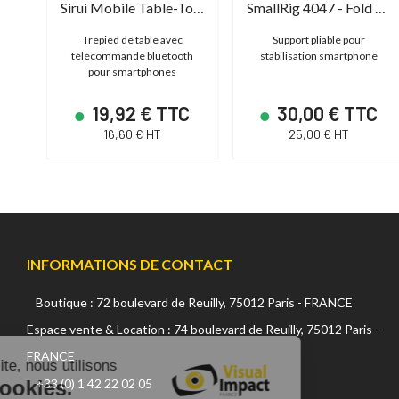
SmallRig 3894 - Side Handle for Cellphone
Sirui Mobile Table-Top Tripod Kit
SmallRig 4047 - Fold P20 Mobile Pocket Video Rig
Trepied de table avec
Support pliable pour
télécommande bluetooth
stabilisation smartphone
pour smartphones
C
19,92 € TTC
30,00 € TTC
16,60 € HT
25,00 € HT
INFORMATIONS DE CONTACT
Boutique : 72 boulevard de Reuilly, 75012 Paris - FRANCE
Continuer sans accepter
Espace vente & Location : 74 boulevard de Reuilly, 75012 Paris -
FRANCE
Sur ce site, nous utilisons
+33 (0) 1 42 22 02 05
des cookies.