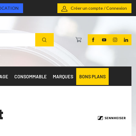
OCATION
Créer un compte / Connexion
RAGE
CONSOMMABLE
MARQUES
BONS PLANS
t