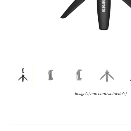
More
×
info
Legend...
Image(s) non contractuelle(s)
Whait
for
it.