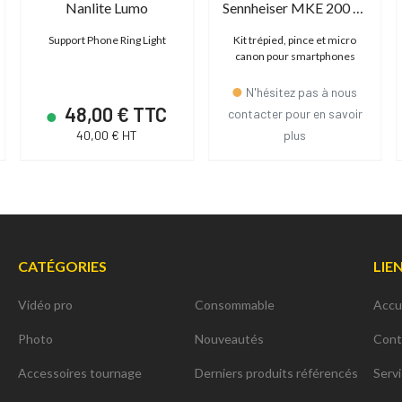
Nanlite Lumo
Sennheiser MKE 200 Mobile Kit
Support Phone Ring Light
Kit trépied, pince et micro
canon pour smartphones
N'hésitez pas à nous
48,00 € TTC
contacter pour en savoir
40,00 € HT
plus
CATÉGORIES
LIE
Vidéo pro
Consommable
Accu
Photo
Nouveautés
Cont
Accessoires tournage
Derniers produits référencés
Serv