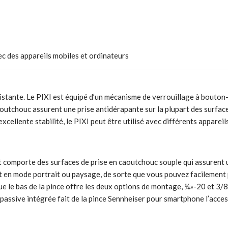
ec des appareils mobiles et ordinateurs
istante. Le PIXI est équipé d’un mécanisme de verrouillage à bouton-p
 caoutchouc assurent une prise antidérapante sur la plupart des surfac
excellente stabilité, le PIXI peut être utilisé avec différents apparei
 comporte des surfaces de prise en caoutchouc souple qui assurent 
en mode portrait ou paysage, de sorte que vous pouvez facilement pa
e le bas de la pince offre les deux options de montage, ¼»-20 et 3/8,
passive intégrée fait de la pince Sennheiser pour smartphone l’acce