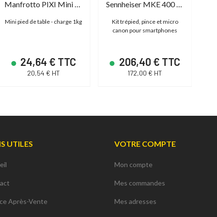
Manfrotto PIXI Mini Tripod Black
Sennheiser MKE 400 Mobile Kit
Mini pied de table - charge 1kg
Kit trépied, pince et micro
canon pour smartphones
24,64 € TTC
206,40 € TTC
20,54 € HT
172,00 € HT
NS UTILES
VOTRE COMPTE
eil
Mon compte
act
Mes commandes
ice Après-Vente
Mes adresses