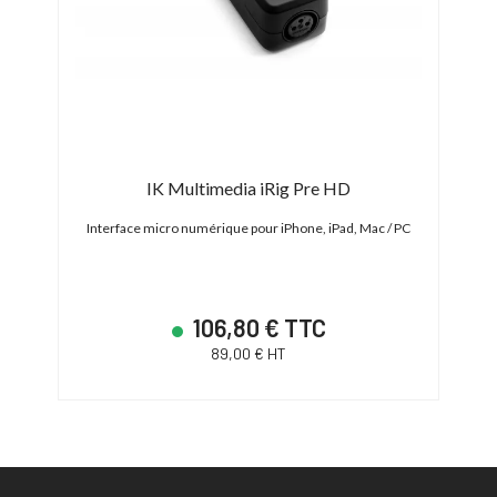
IK Multimedia iRig Pre HD
RRS)
Interface micro numérique pour iPhone, iPad, Mac / PC
Sy
106,80 € TTC
89,00 € HT