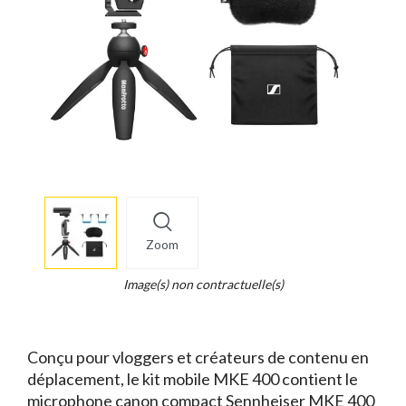
More
×
info
Zoom
Legend...
Whait
Image(s) non contractuelle(s)
for
it.
Conçu pour vloggers et créateurs de contenu en
déplacement, le kit mobile MKE 400 contient le
microphone canon compact Sennheiser MKE 400