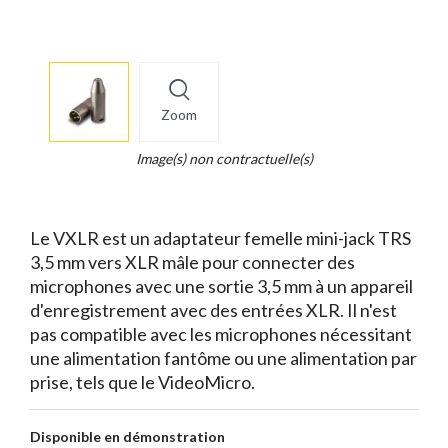
More
×
info
Zoom
Legend...
Whait
Image(s) non contractuelle(s)
for
it.
Le VXLR est un adaptateur femelle mini-jack TRS
3,5 mm vers XLR mâle pour connecter des
microphones avec une sortie 3,5 mm à un appareil
d'enregistrement avec des entrées XLR. Il n'est
pas compatible avec les microphones nécessitant
une alimentation fantôme ou une alimentation par
prise, tels que le VideoMicro.
Disponible en démonstration