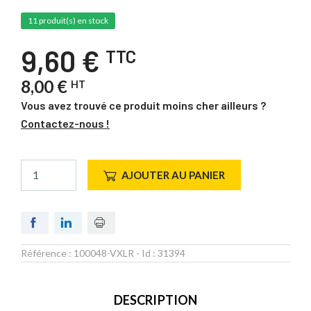
11 produit(s) en stock
9,60 €
TTC
8,00 €
HT
Vous avez trouvé ce produit moins cher ailleurs ?
Contactez-nous !
AJOUTER AU PANIER
Référence :
100048-VXLR
- Id :
31394
DESCRIPTION