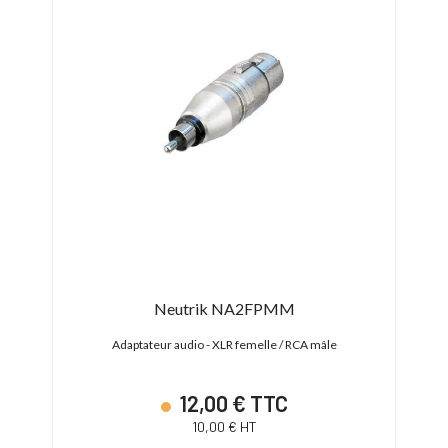
Neutrik NA2FPMM
r de
Adaptateur audio - XLR femelle / RCA mâle
Ada
12,00 € TTC
10,00 € HT