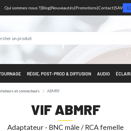
Qui sommes-nous ?
Blog
Nouveautés
Promotions
Contact
SAV
L
 TOURNAGE
RÉGIE, POST-PROD & DIFFUSION
AUDIO
ÉCLAI
tateurs et connecteurs
ABMRF
VIF ABMRF
Adaptateur - BNC mâle / RCA femelle