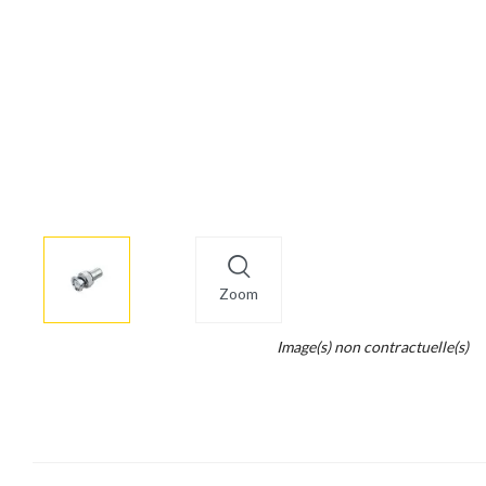
More
×
info
Zoom
Legend...
Image(s) non contractuelle(s)
Whait
for
it.