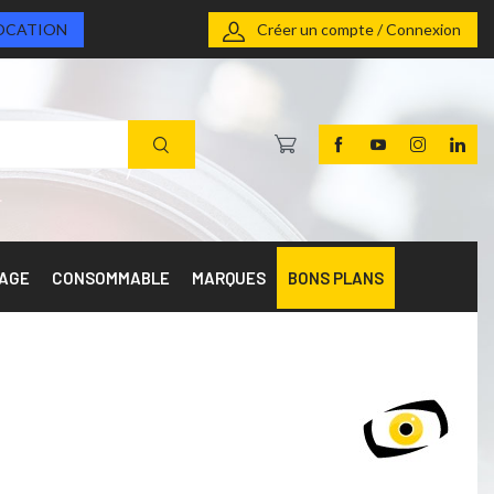
OCATION
Créer un compte / Connexion
RAGE
CONSOMMABLE
MARQUES
BONS PLANS