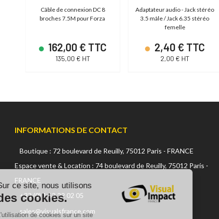
pour
Câble de connexion DC 8
Adaptateur audio - Jack stéréo
broches 7.5M pour Forza
3.5 mâle / Jack 6.35 stéréo
femelle
C
162,00 € TTC
2,40 € TTC
135,00 € HT
2,00 € HT
INFORMATIONS DE CONTACT
Boutique : 72 boulevard de Reuilly, 75012 Paris - FRANCE
Continuer sans accepter
Espace vente & Location : 74 boulevard de Reuilly, 75012 Paris -
FRANCE
Sur ce site, nous utilisons
des cookies.
+33 (0) 1 42 22 02 05
sales@visualsfrance.com
L'utilisation de cookies sur un site