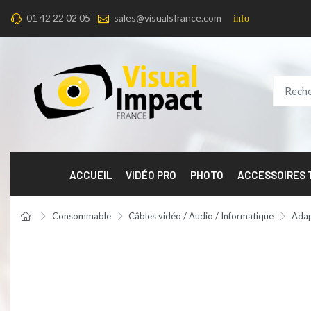
01 42 22 02 05
sales@visualsfrance.com
info
ACCUEIL
VIDÉO PRO
PHOTO
ACCESSOIRES
Consommable
Câbles vidéo / Audio / Informatique
Adap