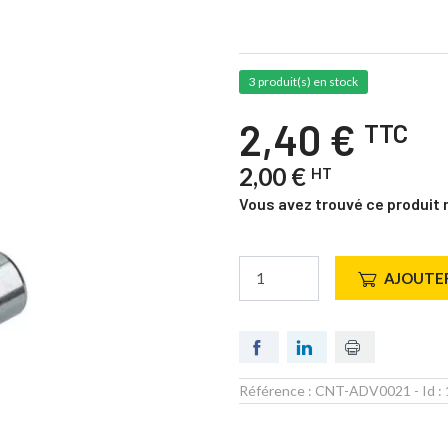
3 produit(s) en stock
2,40 €
TTC
2,00 €
HT
Vous avez trouvé ce produit 
AJOUTER
Référence :
CNT-ADV0021
- Id :