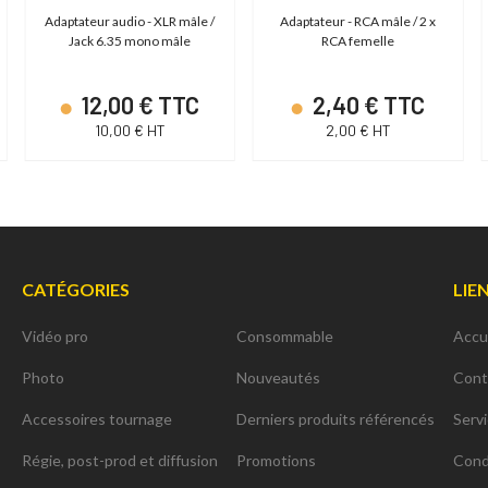
Adaptateur audio - XLR mâle /
Adaptateur - RCA mâle / 2 x
Jack 6.35 mono mâle
RCA femelle
12,00 € TTC
2,40 € TTC
10,00 € HT
2,00 € HT
CATÉGORIES
LIE
Vidéo pro
Consommable
Accu
Photo
Nouveautés
Cont
Accessoires tournage
Derniers produits référencés
Serv
Régie, post-prod et diffusion
Promotions
Cond