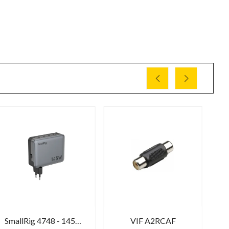
SmallRig 4748 - 145W 4-Port PD Power Adapter
VIF A2RCAF