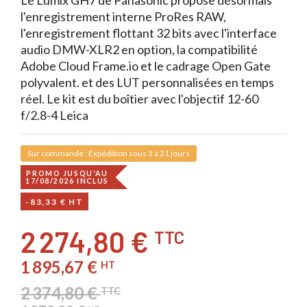
Le Lumix GH7 de Panasonic propose désormais
l'enregistrement interne ProRes RAW,
l'enregistrement flottant 32 bits avec l'interface
audio DMW-XLR2 en option, la compatibilité
Adobe Cloud Frame.io et le cadrage Open Gate
polyvalent. et des LUT personnalisées en temps
réel. Le kit est du boîtier avec l'objectif 12-60
f/2.8-4 Leica
Sur commande : Expédition sous 3 à 21 jours
PROMO JUSQU'AU
17/08/2026 INCLUS
-83,33 € HT
2 274,80 €
TTC
1 895,67 €
HT
2 374,80 €
TTC