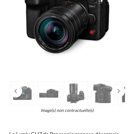
e
×
d...
t
Image(s) non contractuelle(s)