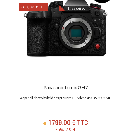
-83,33 € HT
Panasonic Lumix GH7
p - E-
Appareil photo hybride capteur MOS Micro 4/3 BSI 25.2 MP
App
1 799,00 € TTC
1 499,17 € HT