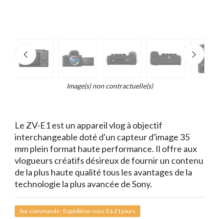
e
×
d...
t
Image(s) non contractuelle(s)
Le ZV-E1 est un appareil vlog à objectif
interchangeable doté d'un capteur d'image 35
mm plein format haute performance. Il offre aux
vlogueurs créatifs désireux de fournir un contenu
de la plus haute qualité tous les avantages de la
technologie la plus avancée de Sony.
Sur commande : Expédition sous 3 à 21 jours