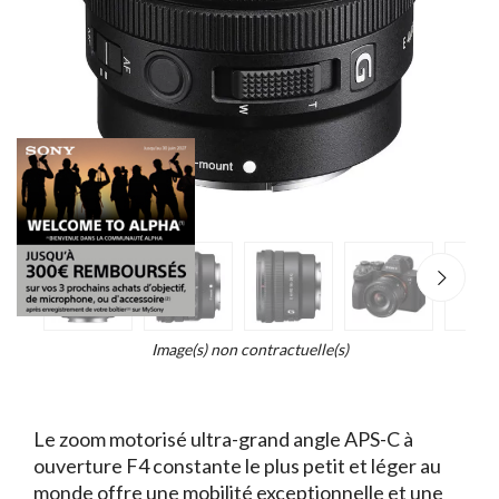
e
×
Zoo
d...
t
Image(s) non contractuelle(s)
Le zoom motorisé ultra-grand angle APS-C à
ouverture F4 constante le plus petit et léger au
monde offre une mobilité exceptionnelle et une