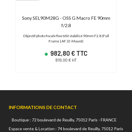
G
Sony SEL90M28G - OSS G Macro FE 90mm
f/2.8
 | E-
Obj
Objectif photo focale fixe télé stabilisé 90mm F2.8 (Full
Frame | AF | E-Mount)
982,80 € TTC
819,00 € HT
INFORMATIONS DE CONTACT
Boutique : 72 boulevard de Reuilly, 75012 Paris - FRANCE
Espace vente & Location : 74 boulevard de Reuilly, 75012 Paris