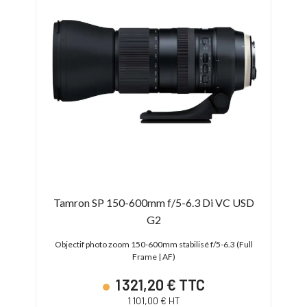
-35mm
Tamron SP 150-600mm f/5-6.3 Di VC USD
So
G2
mm F4
Objectif photo zoom 150-600mm stabilisé f/5-6.3 (Full
Object
Frame | AF)
1 321,20 € TTC
1 101,00 € HT