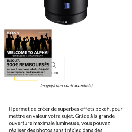
More
×
info
Zoom
Legend...
Whait
Image(s) non contractuelle(s)
for
it.
Il permet de créer de superbes effets bokeh, pour
mettre en valeur votre sujet. Grâce à la grande
ouverture maximale lumineuse, vous pouvez
réaliser des photos sans trépied dans des