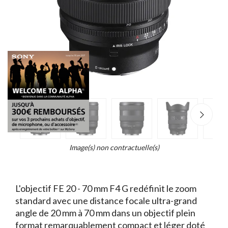
e
×
Zoo
d...
t
Image(s) non contractuelle(s)
L'objectif FE 20 - 70 mm F4 G redéfinit le zoom
standard avec une distance focale ultra-grand
angle de 20 mm à 70 mm dans un objectif plein
format remarquablement compact et léger doté