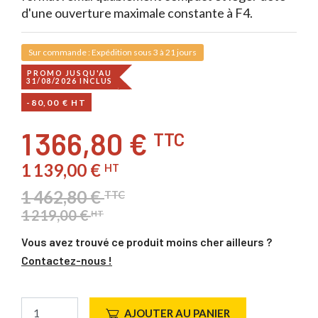
d'une ouverture maximale constante à F4.
Sur commande : Expédition sous 3 à 21 jours
PROMO JUSQU'AU
31/08/2026 INCLUS
-80,00 € HT
1 366,80 €
TTC
1 139,00 €
HT
1 462,80 €
TTC
1 219,00 €
HT
Vous avez trouvé ce produit moins cher ailleurs ?
Contactez-nous !
AJOUTER AU PANIER