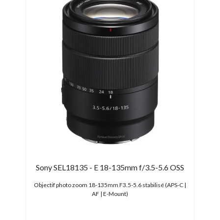
Sony SEL18135 - E 18-135mm f/3.5-5.6 OSS
Son
Full
Objectif photo zoom 18-135mm F3.5-5.6 stabilisé (APS-C |
AF | E-Mount)
Objec