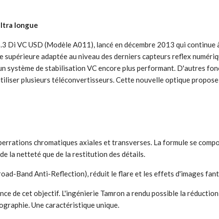
ultra longue
.3 Di VC USD (Modèle A011), lancé en décembre 2013 qui continue à
e supérieure adaptée au niveau des derniers capteurs reflex numériq
'un système de stabilisation VC encore plus performant. D'autres fo
é d'utiliser plusieurs téléconvertisseurs. Cette nouvelle optique prop
berrations chromatiques axiales et transverses. La formule se compo
e la netteté que de la restitution des détails.
ad-Band Anti-Reflection), réduit le flare et les effets d'images fan
nce de cet objectif. L'ingénierie Tamron a rendu possible la réduct
ographie. Une caractéristique unique.