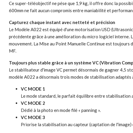
Ce super-téléobjectif ne pése que 1,9 kg, il offre donc la pos
600mm ne fait aucun compromis entre maniabilité et performan
Capturez chaque instant avec netteté et précision
Le Modèle A022 est équipé d'une motorisation USD (Ultrasonic S
précédente grâce à une amélioration du micro logiciel interne. 
mouvement. La Mise au Point Manuelle Continue est toujours dis
MF.
Toujours plus stable grâce à un système VC (Vibration Com
Le stabilisateur d'image VC permet désormais de gagner 4,5 sto
modèle A022 a désormais trois modes de stabilisation adaptés 
VC MODE 1
Le mode standard, le parfait équilibre entre stabilisation a
VC MODE 2
Dédié à la photo en mode filé « panning ».
VC MODE 3
Priorise la stabilisation au capteur (captation de l'image) e