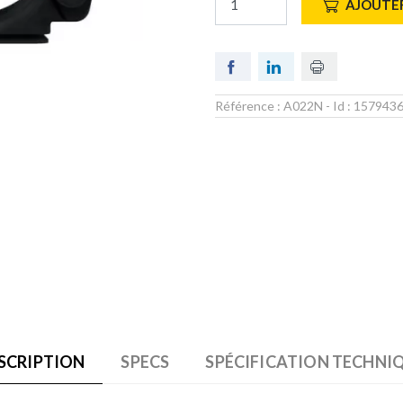
AJOUTER
Référence :
A022N
- Id :
157943
SCRIPTION
SPECS
SPÉCIFICATION TECHNI