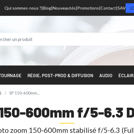
Qui sommes-nous ?
Blog
Nouveautés
Promotions
Contact
SAV
L
 TOURNAGE
RÉGIE, POST-PROD & DIFFUSION
AUDIO
ÉCLAI
S
SP 150-600mm...
150-600mm f/5-6.3 D
oto zoom 150-600mm stabilisé f/5-6.3 (Full