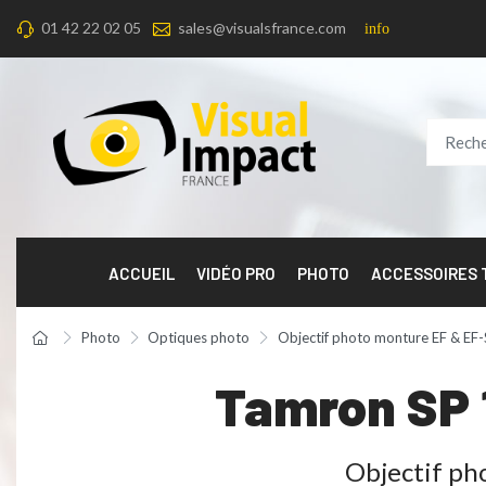
01 42 22 02 05
sales@visualsfrance.com
info
ACCUEIL
VIDÉO PRO
PHOTO
ACCESSOIRES
Photo
Optiques photo
Objectif photo monture EF & EF-
Tamron SP 
Objectif ph