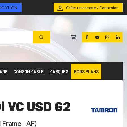
OCATION
Créer un compte / Connexion
RAGE
CONSOMMABLE
MARQUES
BONS PLANS
i VC USD G2
 Frame | AF)