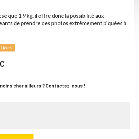
e que 1,9 kg, il offre donc la possibilité aux
geants de prendre des photos extrêmement piquées à
1 jours
TC
moins cher ailleurs ?
Contactez-nous !