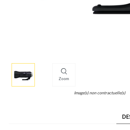
More
×
info
Zoom
Legend...
Image(s) non contractuelle(s)
Whait
for
it.
DE