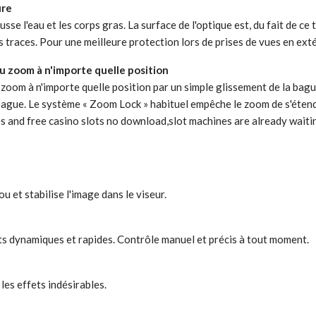
ure
ousse l'eau et les corps gras. La surface de l'optique est, du fait de c
es traces. Pour une meilleure protection lors de prises de vues en ext
zoom à n'importe quelle position
 à n'importe quelle position par un simple glissement de la bague
ague. Le système « Zoom Lock » habituel empêche le zoom de s'étendre l
es
and free casino slots no download,slot machines are already waiti
u et stabilise l'image dans le viseur.
ts dynamiques et rapides. Contrôle manuel et précis à tout moment.
es effets indésirables.