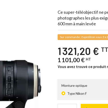
Ce super-téléobjectif ne pés
photographes les plus exi
600 mm à main levée
Sur commande : Expédition sous 3 à 2
1 321,20 €
T
1 101,00 €
HT
Vous avez trouvé ce produit 
Monture optique
Type Nikon F