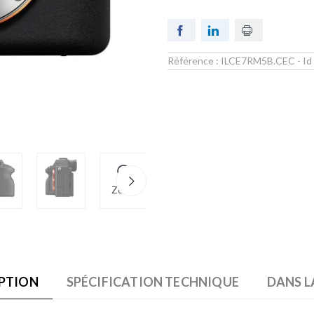
Référence :
ILCE7RM5B.CEC
- Id
Zoom
PTION
SPÉCIFICATION TECHNIQUE
DANS L