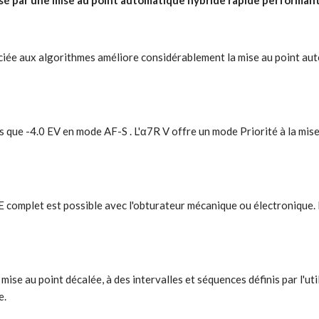
risé par une mise au point automatique hybride rapide performant
ée aux algorithmes améliore considérablement la mise au point auto
que -4.0 EV en mode AF-S . L'α7R V offre un mode Priorité à la mise a
/AE complet est possible avec l'obturateur mécanique ou électronique
se au point décalée, à des intervalles et séquences définis par l'util
e.