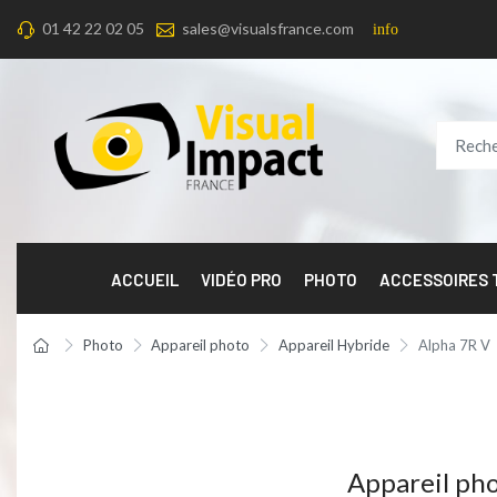
01 42 22 02 05
sales@visualsfrance.com
info
ACCUEIL
VIDÉO PRO
PHOTO
ACCESSOIRES
Photo
Appareil photo
Appareil Hybride
Alpha 7R V
Appareil ph