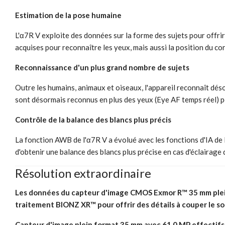
Estimation de la pose humaine
L'α7R V exploite des données sur la forme des sujets pour offr
acquises pour reconnaître les yeux, mais aussi la position du cor
Reconnaissance d'un plus grand nombre de sujets
Outre les humains, animaux et oiseaux, l'appareil reconnaît désorm
sont désormais reconnus en plus des yeux (Eye AF temps réel) 
Contrôle de la balance des blancs plus précis
La fonction AWB de l'α7R V a évolué avec les fonctions d'IA de l'a
d'obtenir une balance des blancs plus précise en cas d'éclairage di
Résolution extraordinaire
Les données du capteur d'image CMOS Exmor R™ 35 mm plein f
traitement BIONZ XR™ pour offrir des détails à couper le sou
Capteur d'image plein format 35 mm avec 61,0 MP effectifs