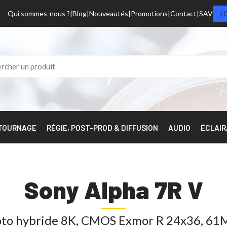
Qui sommes-nous ?
Blog
Nouveautés
Promotions
Contact
SAV
L
 TOURNAGE
RÉGIE, POST-PROD & DIFFUSION
AUDIO
ÉCLAI
Sony Alpha 7R V
oto hybride 8K, CMOS Exmor R 24x36, 61M