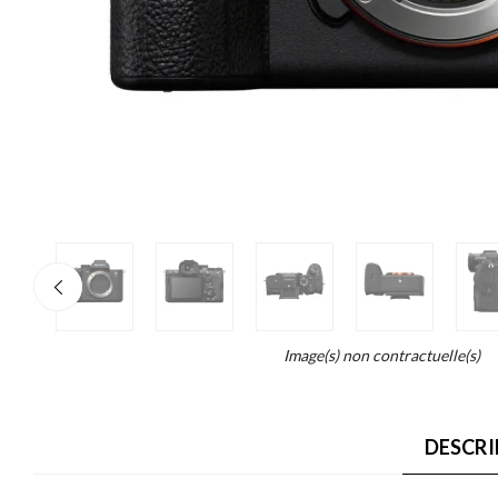
re
×
o
end...
Image(s) non contractuelle(s)
ait
DESCRI