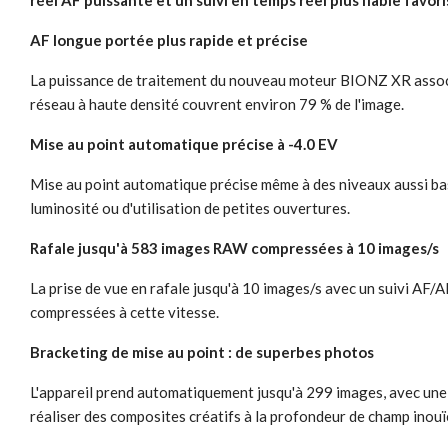
réel AF puissante et un suivi en temps réel plus fiable favo
AF longue portée plus rapide et précise
La puissance de traitement du nouveau moteur BIONZ XR associ
réseau à haute densité couvrent environ 79 % de l'image.
Mise au point automatique précise à -4.0 EV
Mise au point automatique précise même à des niveaux aussi bas 
luminosité ou d'utilisation de petites ouvertures.
Rafale jusqu'à 583 images RAW compressées à 10 images/s
La prise de vue en rafale jusqu'à 10 images/s avec un suivi AF
compressées à cette vitesse.
Bracketing de mise au point : de superbes photos
L'appareil prend automatiquement jusqu'à 299 images, avec une mi
réaliser des composites créatifs à la profondeur de champ inouï