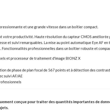
pressionnante et une grande vitesse dans un boîtier compact.
nt votre productivité. Haute résolution du capteur CMOS améliorée g
itesse et suivi remarquables. La mise au point automatique Eye AF en 
 Fonctionnalités professionnelles dans un boîtier robuste et compact p
ls et processeur de traitement d'image BIONZ X
ion de phase de plan focal de 567 points et à détection des contras
ec suivi AF/AE
professionnels
iquement conçue pour traiter des quantités importantes de donn
jets.