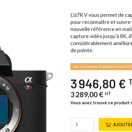
L'α7R V vous permet de capt
pour reconnaître et suivre
nouvelle référence en matiè
capture vidéo jusqu'à 8K, d
considérablement améliorée 
de pointe.
Sur commande : Expédition sous 3 à 2
3 946,80 €
3 289,00 €
HT
Vous avez trouvé ce produit 
AJOUTER