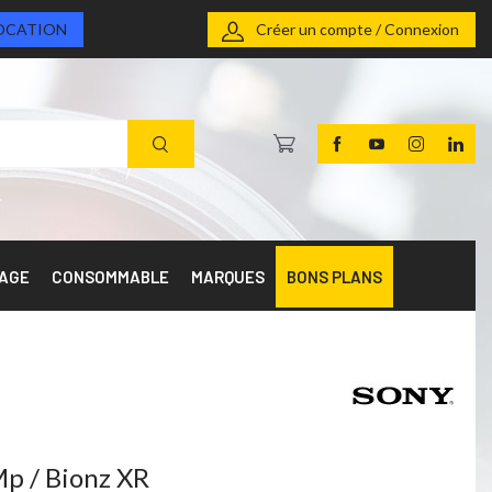
OCATION
Créer un compte / Connexion
RAGE
CONSOMMABLE
MARQUES
BONS PLANS
p / Bionz XR