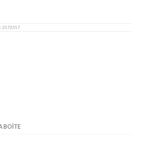
 :
2172317
A BOÎTE