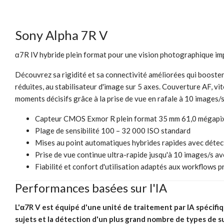
Sony Alpha 7R V
α7R IV hybride plein format pour une vision photographique im
Découvrez sa rigidité et sa connectivité améliorées qui booste
réduites, au stabilisateur d'image sur 5 axes. Couverture AF, v
moments décisifs grâce à la prise de vue en rafale à 10 images/s.
Capteur CMOS Exmor R plein format 35 mm 61,0 mégapixe
Plage de sensibilité 100 – 32 000 ISO standard
Mises au point automatiques hybrides rapides avec détect
Prise de vue continue ultra-rapide jusqu'à 10 images/s
av
Fiabilité et confort d'utilisation adaptés aux workflows 
Performances basées sur l'IA
L'α7R V est équipé d'une unité de traitement par IA spécif
sujets et la détection d'un plus grand nombre de types de su