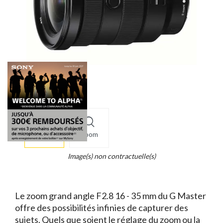
More
×
info
Zoom
Legend...
Whait
Image(s) non contractuelle(s)
for
it.
Le zoom grand angle F2.8 16 - 35 mm du G Master
offre des possibilités infinies de capturer des
sujets. Quels que soient le réglage du zoom ou la