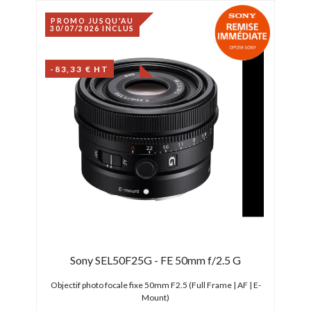
PROMO JUSQU'AU
30/07/2026 INCLUS
-83,33 € HT
Sony SEL50F25G - FE 50mm f/2.5 G
rame |
Objectif photo focale fixe 50mm F2.5 (Full Frame | AF | E-
Mount)
Obj