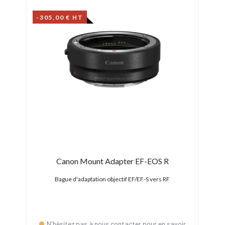
-305,00 € HT
eed
Canon Mount Adapter EF-EOS R
Met
Bague d'adaptation objectif EF/EF-S vers RF
E-Mount
Bagu
N'hésitez pas à nous contacter pour en savoir