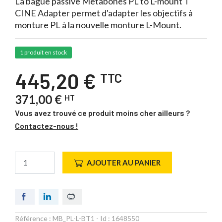
La bague passive Metabones PL to L-mount T
CINE Adapter permet d'adapter les objectifs à
monture PL à la nouvelle monture L-Mount.
1 produit en stock
445,20 €
TTC
371,00 €
HT
Vous avez trouvé ce produit moins cher ailleurs ?
Contactez-nous !
AJOUTER AU PANIER
Référence :
MB_PL-L-BT1
- Id :
1648550