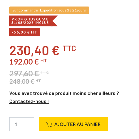
Sur commande : Expédition sous 3 à 21 jours
PROMO JUSQU'AU
31/08/2026 INCLUS
-56,00 € HT
230,40 €
TTC
192,00 €
HT
297,60 €
TTC
248,00 €
HT
Vous avez trouvé ce produit moins cher ailleurs ?
Contactez-nous !
AJOUTER AU PANIER