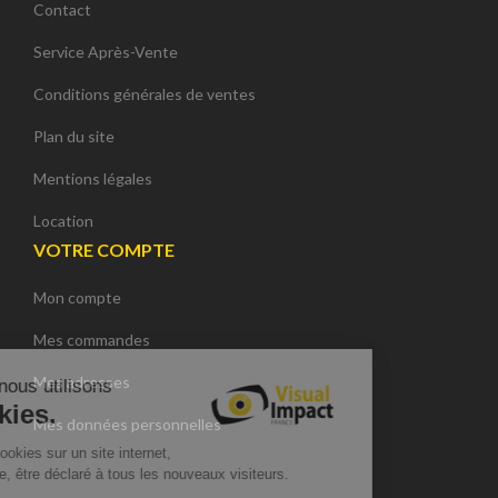
Contact
Service Après-Vente
Conditions générales de ventes
Plan du site
Mentions légales
Location
VOTRE COMPTE
Mon compte
Continuer sans accepter
Mes commandes
Mes adresses
Sur ce site, nous utilisons
des cookies.
Mes données personnelles
L'utilisation de cookies sur un site internet,
doit, au préalable, être déclaré à tous les nouveaux visiteurs.