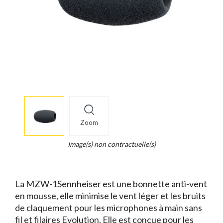
More
×
info
Zoom
Legend...
Whait
Image(s) non contractuelle(s)
for
it.
La MZW-1Sennheiser est une bonnette anti-vent
en mousse, elle minimise le vent léger et les bruits
de claquement pour les microphones à main sans
fil et filaires Evolution. Elle est conçue pour les