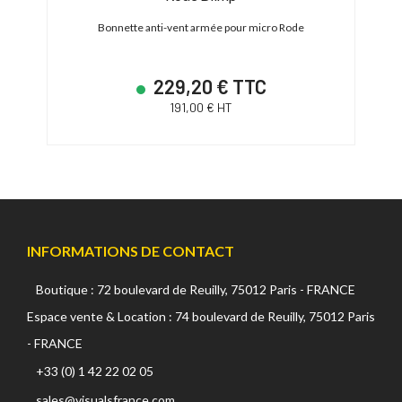
Zoom
Bonnette anti-vent armée pour micro Rode
Bon
229,20 € TTC
191,00 € HT
INFORMATIONS DE CONTACT
Boutique : 72 boulevard de Reuilly, 75012 Paris - FRANCE
Espace vente & Location : 74 boulevard de Reuilly, 75012 Paris
- FRANCE
+33 (0) 1 42 22 02 05
sales@visualsfrance.com