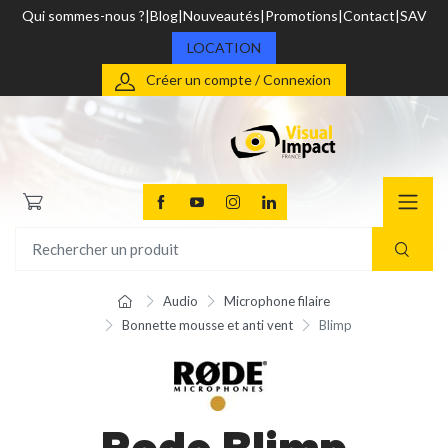
Qui sommes-nous ?
Blog
Nouveautés
Promotions
Contact
SAV
LOCATION
Créer un compte / Connexion
Audio
Microphone filaire
Bonnette mousse et anti vent
Blimp
Rode Blimp