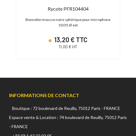
Rycote PFR104404
 / 2
Bonnette mousse noire sphérique pour microphone
Bonn
50/35 Ø ext
13,20 € TTC
11,00 € HT
INFORMATIONS DE CONTACT
Boutique : 72 boulevard de Reuilly, 75012 Paris - FRANCE
Espace vente & Location : 74 boulevard de Reuilly, 75012 Paris
- FRANCE
+33 (0) 1 42 22 02 05