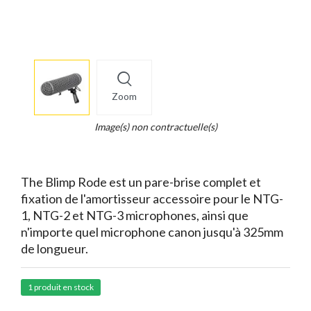
More
×
info
Zoom
Legend...
Whait
Image(s) non contractuelle(s)
for
it.
The Blimp Rode est un pare-brise complet et
fixation de l'amortisseur accessoire pour le NTG-
1, NTG-2 et NTG-3 microphones, ainsi que
n'importe quel microphone canon jusqu'à 325mm
de longueur.
1 produit en stock