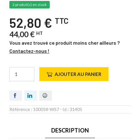
2 produit(s) en stock
52,80 €
TTC
44,00 €
HT
Vous avez trouvé ce produit moins cher ailleurs ?
Contactez-nous !
AJOUTER AU PANIER
Référence :
100058-WS7
- Id :
31405
DESCRIPTION