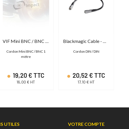
VIF Mini BNC / BNC HYPERD
Blackmagic Cable - Din 1.0/2.3 to Din 1.0/2.3
Cordon Mini BNC / BNC 1
Cordon DIN / DIN
Co
mètre
19,20 € TTC
20,52 € TTC
16,00 € HT
17,10 € HT
NS UTILES
VOTRE COMPTE