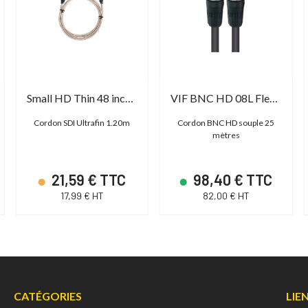
Small HD Thin 48 inch SDI Cable
VIF BNC HD 08L Flex 25
Cordon SDI Ultrafin 1.20m
Cordon BNC HD souple 25
mètres
21,59 € TTC
98,40 € TTC
17,99 € HT
82,00 € HT
CATÉGORIES
LIE