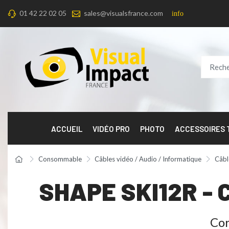
01 42 22 02 05
sales@visualsfrance.com
info
ACCUEIL
VIDÉO PRO
PHOTO
ACCESSOIRES
Consommable
Câbles vidéo / Audio / Informatique
Câbl
SHAPE SKI12R - 
Cor