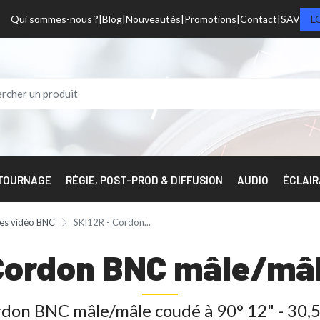
Qui sommes-nous ?
Blog
Nouveautés
Promotions
Contact
SAV
L
 TOURNAGE
RÉGIE, POST-PROD & DIFFUSION
AUDIO
ÉCLAI
es vidéo BNC
SKI12R - Cordon...
Cordon BNC mâle/mâle
don BNC mâle/mâle coudé à 90° 12" - 30,