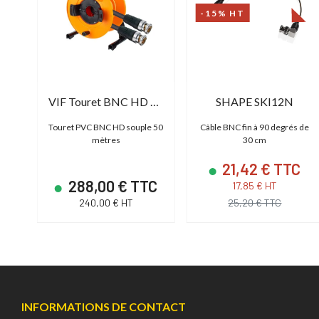
-15% HT
VIF BNC HD 08L Flex 10
VIF Touret BNC HD 50M
SHAPE SKI12N
10
Touret PVC BNC HD souple 50
Câble BNC fin à 90 degrés de
mètres
30 cm
21,42 € TTC
C
288,00 € TTC
17,85 € HT
240,00 € HT
25,20 € TTC
INFORMATIONS DE CONTACT