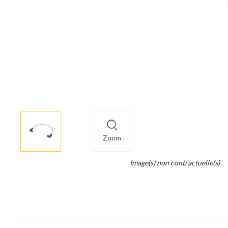
More
×
info
Zoom
Legend...
Image(s) non contractuelle(s)
Whait
for
it.