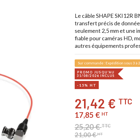
Le câble SHAPE SKI12R BN
transfert précis de donnée
seulement 2,5 mm et une im
fiable pour caméras HD, mo
autres équipements profes
Sur commande : Expédition sous 3 à 2
PROMO JUSQU'AU
31/08/2026 INCLUS
-15% HT
21,42 €
TTC
17,85 €
HT
25,20 €
TTC
21,00 €
HT