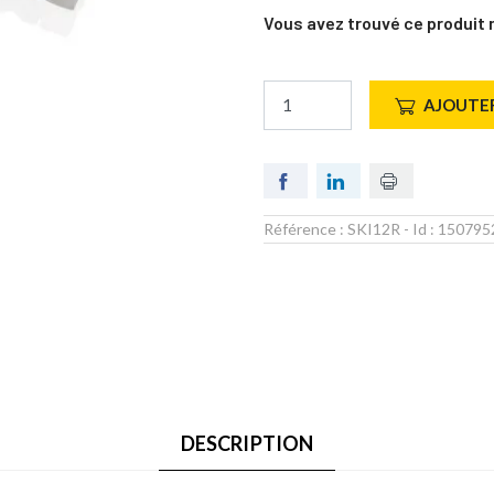
Vous avez trouvé ce produit 
AJOUTER
Référence :
SKI12R
- Id :
150795
DESCRIPTION