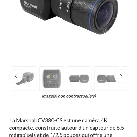
e
×
Zoo
d...
t
Image(s) non contractuelle(s)
La Marshall CV380-CS est une caméra 4K
compacte, construite autour d'un capteur de 8,5
mégapixels et de 1/2,5 pouces qui offre une