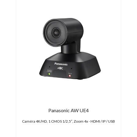
Panasonic AW UE4
ture L
Caméra 4K/HD, 1 CMOS 1/2,5″, Zoom 4x - HDMI / IP / USB
Caméra