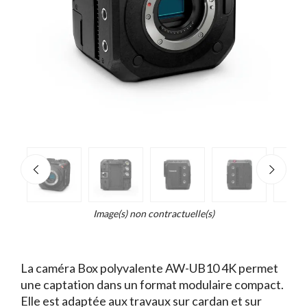
e
×
Zoo
d...
t
Image(s) non contractuelle(s)
La caméra Box polyvalente AW-UB10 4K permet
une captation dans un format modulaire compact.
Elle est adaptée aux travaux sur cardan et sur