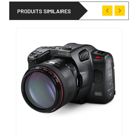
PRODUITS SIMILAIRES
PRO
31/0
-566