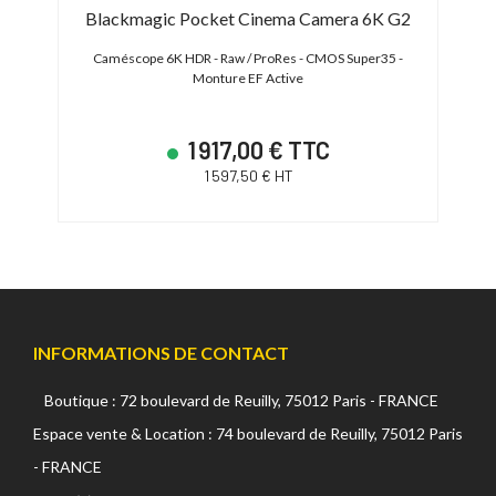
Blackmagic Pocket Cinema Camera 6K G2
alPixel
Caméscope 6K HDR - Raw / ProRes - CMOS Super35 -
Camésc
Monture EF Active
1 917,00 € TTC
1 597,50 € HT
INFORMATIONS DE CONTACT
Boutique : 72 boulevard de Reuilly, 75012 Paris - FRANCE
Espace vente & Location : 74 boulevard de Reuilly, 75012 Paris
- FRANCE