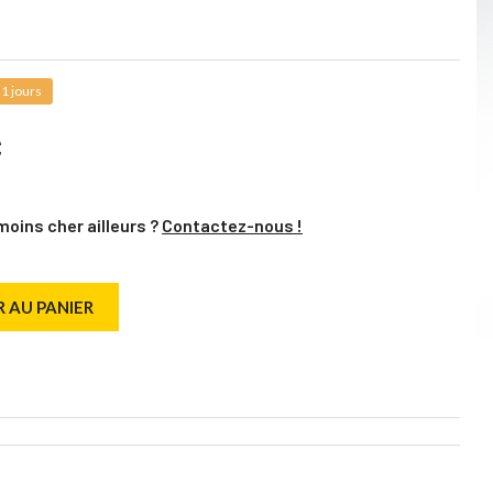
1 jours
C
moins cher ailleurs ?
Contactez-nous !
 AU PANIER