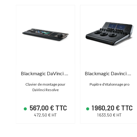
Tangent Wave Ltd Element Trackerball Panel
Blackmagic DaVinci Resolve Editor Keyboard
Blackmagic Davinci Resolve Mini Panel
ec
Clavier de montage pour
Pupitre d'étalonnage pro
DaVinci Resolve
TC
567,00 € TTC
1 960,20 € TTC
472,50 € HT
1 633,50 € HT