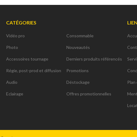
CATÉGORIES
LIE
Vidéo pro
Consommable
Accu
Photo
Nouveautés
Cont
Accessoires tournage
Derniers produits référencés
Serv
Régie, post-prod et diffusion
Promotions
Cond
Audio
Déstockage
Plan 
Eclairage
Offres promotionnelles
Ment
Loca
ns
de confidentialité, en garantissant la conformité avec les réglementat