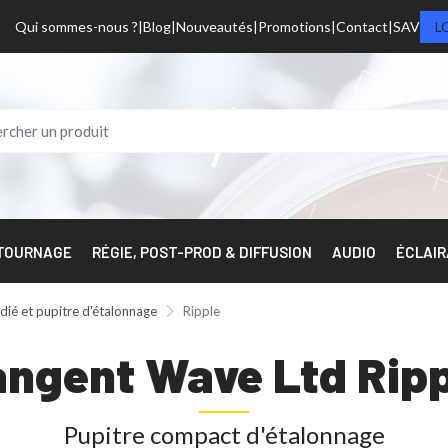
Qui sommes-nous ?
Blog
Nouveautés
Promotions
Contact
SAV
L
 TOURNAGE
RÉGIE, POST-PROD & DIFFUSION
AUDIO
ÉCLAI
dié et pupitre d'étalonnage
Ripple
angent Wave Ltd Ripp
Pupitre compact d'étalonnage