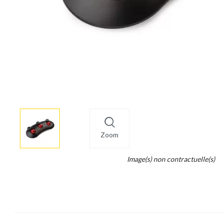
More
×
info
Zoom
Legend...
Image(s) non contractuelle(s)
Whait
for
it.