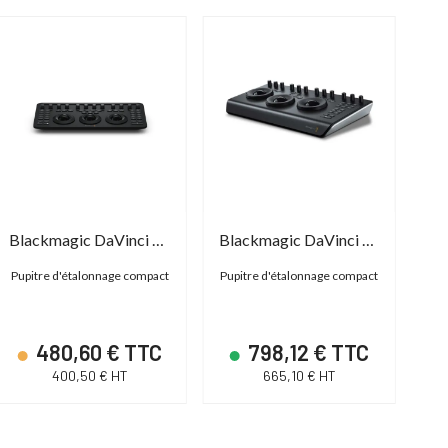
Blackmagic DaVinci Resolve Micro Color Panel
Blackmagic DaVinci Resolve Micro Panel
Pupitre d'étalonnage compact
Pupitre d'étalonnage compact
Cl
Me
480,60 € TTC
798,12 € TTC
400,50 € HT
665,10 € HT