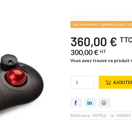
Sur commande : Expédition sous 3 à 2
360,00 €
TT
300,00 €
HT
Vous avez trouvé ce produit 
AJOUTER
Référence :
RIPPLE
- Id :
969855