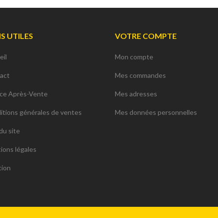
NS UTILES
VOTRE COMPTE
eil
Mon compte
act
Mes commandes
ice Après-Vente
Mes adresses
itions générales de ventes
Mes données personnelles
du site
ions légales
tion
ions. Personnalisez vos préférences pour contrôler la manière dont vos