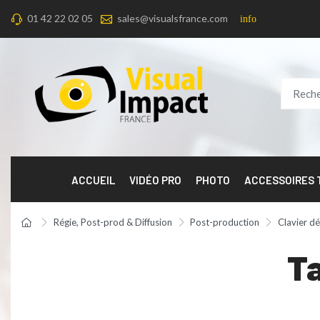
01 42 22 02 05
sales@visualsfrance.com
info
ACCUEIL
VIDÉO PRO
PHOTO
ACCESSOIRES
Régie, Post-prod & Diffusion
Post-production
Clavier dé
T