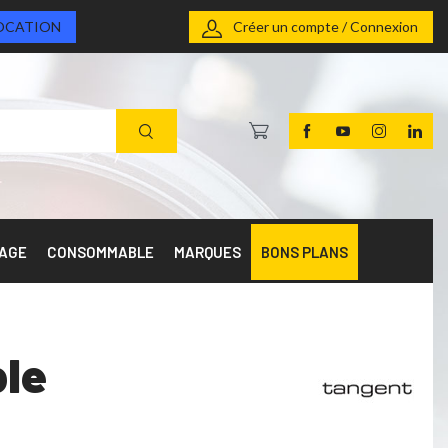
OCATION
Créer un compte / Connexion
RAGE
CONSOMMABLE
MARQUES
BONS PLANS
le